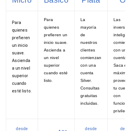
Para
La
Las
Para
quienes
mayoría
inversio
quienes
prefieren un
de
inteligen
prefieren
inicio suave.
nuestros
comienz
un inicio
Ascienda a
clientes
con una
suave.
un nivel
comienzan
cuenta G
Ascienda
superior
con una
Saca el
a un nivel
cuando esté
cuenta
máximo
superior
listo.
Silver.
provecho
cuando
Consultas
tu cuent
esté listo.
gratuitas
con
incluidas.
funcione
privilegi
desde
desde
desd