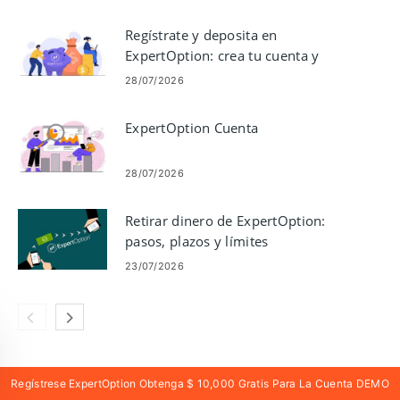
criptomonedas
Regístrate y deposita en
ExpertOption: crea tu cuenta y
agrega fondos
28/07/2026
ExpertOption Cuenta
28/07/2026
Retirar dinero de ExpertOption:
pasos, plazos y límites
23/07/2026
Regístrese ExpertOption Obtenga $ 10,000 Gratis Para La Cuenta DEMO