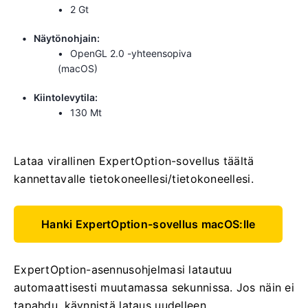
2 Gt
Näytönohjain:
OpenGL 2.0 -yhteensopiva
(macOS)
Kiintolevytila:
130 Mt
Lataa virallinen ExpertOption-sovellus täältä
kannettavalle tietokoneellesi/tietokoneellesi.
Hanki ExpertOption-sovellus macOS:lle
ExpertOption-asennusohjelmasi latautuu
automaattisesti muutamassa sekunnissa. Jos näin ei
tapahdu, käynnistä lataus uudelleen.