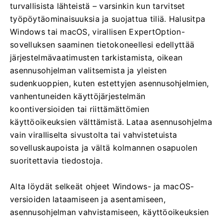
turvallisista lähteistä – varsinkin kun tarvitset
työpöytäominaisuuksia ja suojattua tiliä. Halusitpa
Windows tai macOS, virallisen ExpertOption-
sovelluksen saaminen tietokoneellesi edellyttää
järjestelmävaatimusten tarkistamista, oikean
asennusohjelman valitsemista ja yleisten
sudenkuoppien, kuten estettyjen asennusohjelmien,
vanhentuneiden käyttöjärjestelmän
koontiversioiden tai riittämättömien
käyttöoikeuksien välttämistä. Lataa asennusohjelma
vain viralliselta sivustolta tai vahvistetuista
sovelluskaupoista ja vältä kolmannen osapuolen
suoritettavia tiedostoja.
Alta löydät selkeät ohjeet Windows- ja macOS-
versioiden lataamiseen ja asentamiseen,
asennusohjelman vahvistamiseen, käyttöoikeuksien