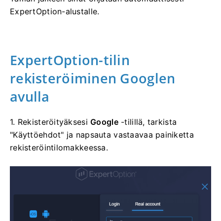
ExpertOption-alustalle.
ExpertOption-tilin
rekisteröiminen Googlen
avulla
1. Rekisteröityäksesi
Google
-tilillä, tarkista
"Käyttöehdot" ja napsauta vastaavaa painiketta
rekisteröintilomakkeessa.