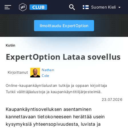
Suomen Kieli
Ilmoittaudu ExpertOption
Kotiin
ExpertOption Lataa sovellus
Nathan
Kirjoittanut
Cole
Online-kaupankäyntialustan tutkija ja oppaan kirjoittaja
Tutkii välittäjäalustoja ja kaupankäyntitilijärjestelmiä.
23.07.2026
Kaupankäyntisovelluksen asentaminen
kannettavaan tietokoneeseen herättää usein
kysymyksiä yhteensopivuudesta, luvista ja