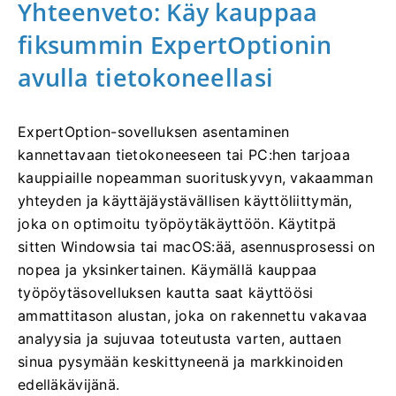
Yhteenveto: Käy kauppaa
fiksummin ExpertOptionin
avulla tietokoneellasi
ExpertOption-sovelluksen asentaminen
kannettavaan tietokoneeseen tai PC:hen tarjoaa
kauppiaille nopeamman suorituskyvyn, vakaamman
yhteyden ja käyttäjäystävällisen käyttöliittymän,
joka on optimoitu työpöytäkäyttöön. Käytitpä
sitten Windowsia tai macOS:ää, asennusprosessi on
nopea ja yksinkertainen. Käymällä kauppaa
työpöytäsovelluksen kautta saat käyttöösi
ammattitason alustan, joka on rakennettu vakavaa
analyysia ja sujuvaa toteutusta varten, auttaen
sinua pysymään keskittyneenä ja markkinoiden
edelläkävijänä.