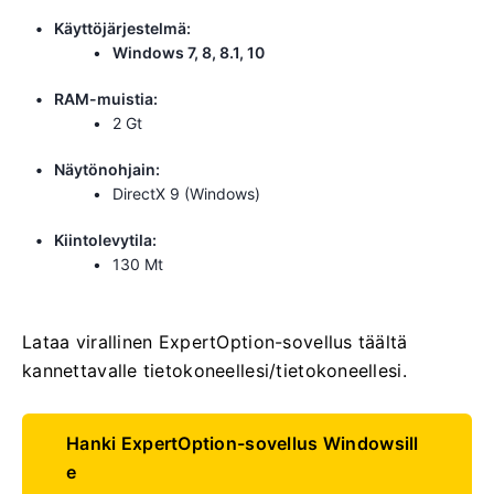
Käyttöjärjestelmä:
Windows 7, 8, 8.1, 10
RAM-muistia:
2 Gt
Näytönohjain:
DirectX 9 (Windows)
Kiintolevytila:
130 Mt
Lataa virallinen ExpertOption-sovellus täältä
kannettavalle tietokoneellesi/tietokoneellesi.
Hanki ExpertOption-sovellus Windowsill
e