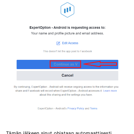
Tämän jälkeen sinut ohjataan automaattisesti