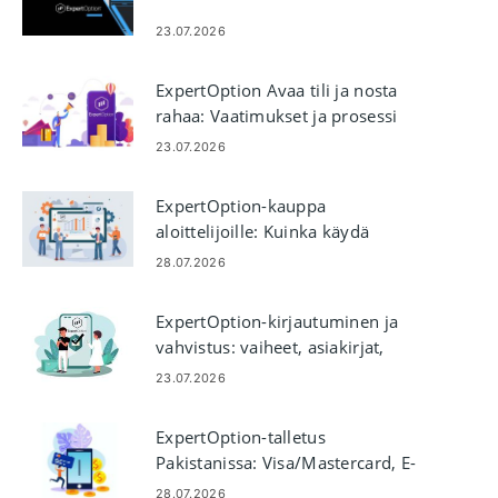
23.07.2026
ExpertOption Avaa tili ja nosta
rahaa: Vaatimukset ja prosessi
23.07.2026
ExpertOption-kauppa
aloittelijoille: Kuinka käydä
kauppaa alustalla
28.07.2026
ExpertOption-kirjautuminen ja
vahvistus: vaiheet, asiakirjat,
vianetsintä
23.07.2026
ExpertOption-talletus
Pakistanissa: Visa/Mastercard, E-
Payments & Crypto
28.07.2026