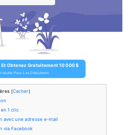
 Et Obtenez Gratuitement 10 000 $
ratuits Pour Les Débutants
ières
Cacher
[
]
ion
en 1 clic
n avec une adresse e-mail
n via Facebook