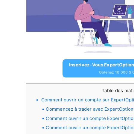
Inscrivez-Vous ExpertOption
Obtenez 10 000 $ G
Table des mat
Comment ouvrir un compte sur ExpertOpt
Commencez à trader avec ExpertOption 
Comment ouvrir un compte ExpertOptio
Comment ouvrir un compte ExpertOptio