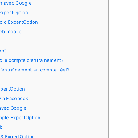
n avec Google
 ExpertOption
roid ExpertOption
Web mobile
on?
c le compte d'entraînement?
'entraînement au compte réel?
pertOption
via Facebook
avec Google
mpte ExpertOption
b
OS ExpertOption