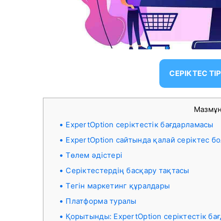
СЕРІКТЕС ТІ
Мазмұ
ExpertOption серіктестік бағдарламасы
ExpertOption сайтында қалай серіктес б
Төлем әдістері
Серіктестердің басқару тақтасы
Тегін маркетинг құралдары
Платформа туралы
Қорытынды: ExpertOption серіктестік ба