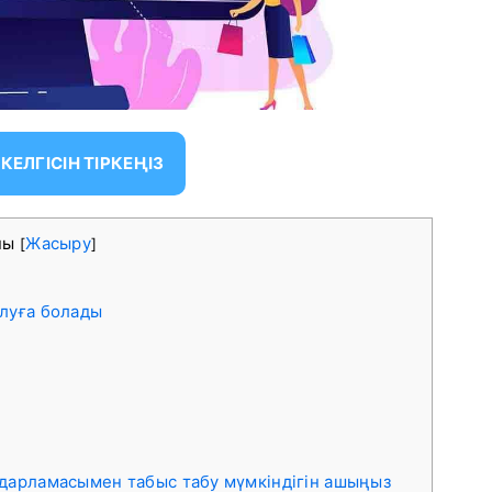
РКЕЛГІСІН ТІРКЕҢІЗ
ны
Жасыру
[
]
олуға болады
ғдарламасымен табыс табу мүмкіндігін ашыңыз