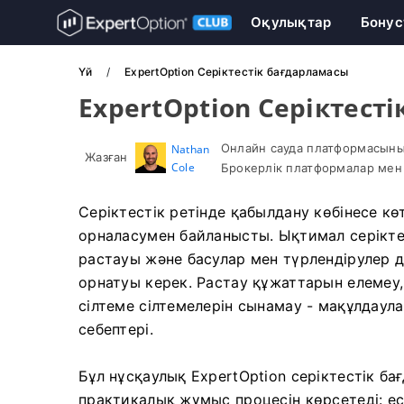
Оқулықтар
Бонус
Үй
ExpertOption Серіктестік бағдарламасы
ExpertOption Серіктест
Онлайн сауда платформасыны
Nathan
Жазған
Cole
Брокерлік платформалар мен 
Серіктестік ретінде қабылдану көбінесе к
орналасумен байланысты. Ықтимал серікте
растауы және басулар мен түрлендірулер д
орнатуы керек. Растау құжаттарын елемеу
сілтеме сілтемелерін сынамау - мақұлдаула
себептері.
Бұл нұсқаулық ExpertOption серіктестік б
практикалық жұмыс процесін көрсетеді: ес