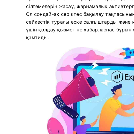
сілтемелерін жасау, жарнамалық активтерг
Ол сондай-ақ серіктес бақылау тақтасының 
сәйкестік туралы еске салғыштарды және 
үшін қолдау қызметіне хабарласпас бұры
қамтиды.