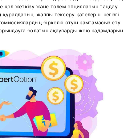
е қол жеткізу және төлем опцияларын таңдау.
құралдарын, жалпы тексеру қателерін, негізгі
комиссиялардың біркелкі өтуін қамтамасыз ету
н орындауға болатын ақауларды жою қадамдарын