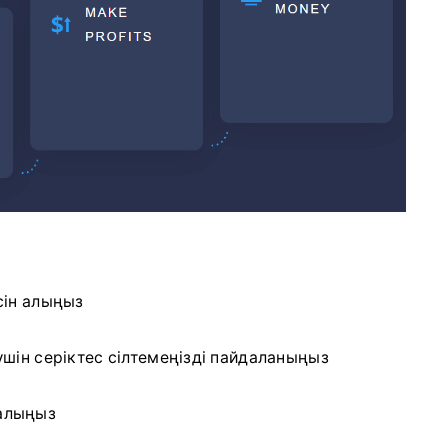
сін алыңыз
үшін серіктес сілтемеңізді пайдаланыңыз
 алыңыз