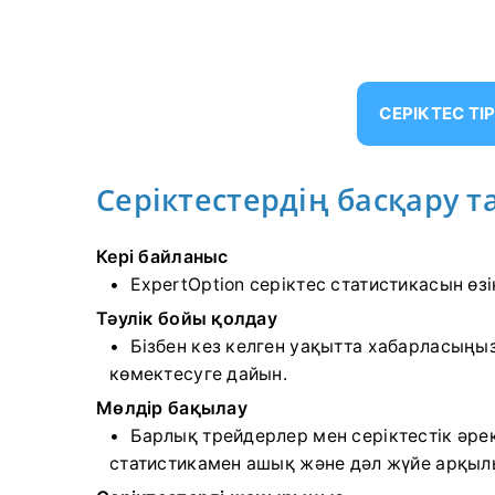
СЕРІКТЕС ТІ
Серіктестердің басқару т
Кері байланыс
ExpertOption серіктес статистикасын өз
Тәулік бойы қолдау
Бізбен кез келген уақытта хабарласыңыз
көмектесуге дайын.
Мөлдір бақылау
Барлық трейдерлер мен серіктестік әрек
статистикамен ашық және дәл жүйе арқыл