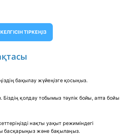
РКЕЛГІСІН ТІРКЕҢІЗ
ақтасы
іңіздің бақылау жүйеңізге қосыңыз.
. Біздің қолдау тобымыз тәулік бойы, апта бойы
еттеріңізді нақты уақыт режиміндегі
ы басқарыңыз және бақылаңыз.