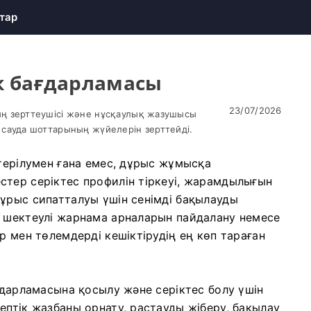
тар
ік бағдарламасы
23/07/2026
ң зерттеушісі және нұсқаулық жазушысы
сауда шоттарының жүйелерін зерттейді.
өтерілумен ғана емес, дұрыс жұмысқа
стер серіктес профилін тіркеуі, жарамдылығын
ұрыс сипатталуы үшін сенімді бақылауды
, шектеулі жарнама арналарын пайдалану немесе
р мен төлемдерді кешіктірудің ең көп тараған
ағдарламасына қосылу және серіктес болу үшін
ептік жазбаны орнату, растауды жіберу, бақылау