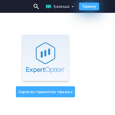
Қазақша
Тіркелу
Қазақша
Серіктес тіркелгісін тіркеңіз