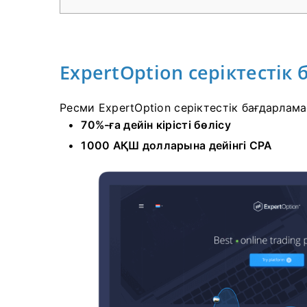
ExpertOption серіктестік
Ресми ExpertOption серіктестік бағдарлама
70%-ға дейін кірісті бөлісу
1000 АҚШ долларына дейінгі CPA