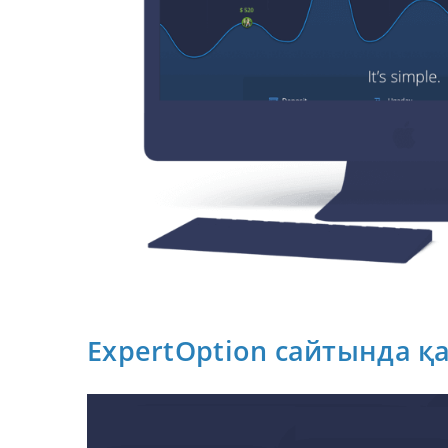
ExpertOption сайтында қа