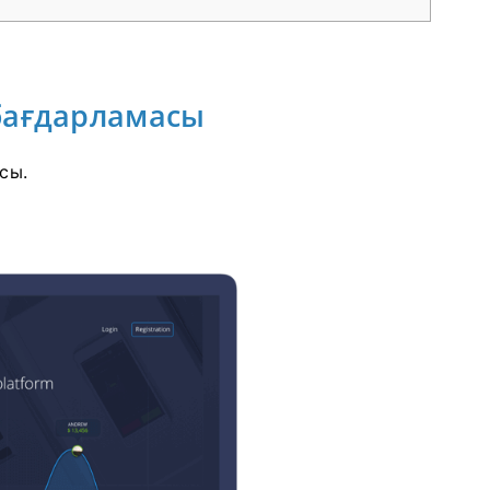
 бағдарламасы
сы.