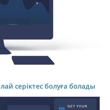
лай серіктес болуға болады