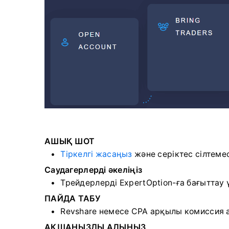
АШЫҚ ШОТ
Тіркелгі жасаңыз
және серіктес сілтеме
Саудагерлерді әкеліңіз
Трейдерлерді ExpertOption-ға бағыттау 
ПАЙДА ТАБУ
Revshare немесе CPA арқылы комиссия
АҚШАҢЫЗДЫ АЛЫҢЫЗ