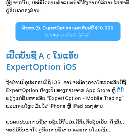
ຫຼັງຈາກນັ້ນ, ປະຕິບັດຕາມຄຳແນະນຳທີ່ສົ່ງຈາກບໍລິການໄປຫາທີ່
ຢູ່ອີເມວຂອງທ່ານ.
ລົງທະບຽນ ExpertOption ແລະ ຮັບຟຣີ $10,000
ຮັບ $10,000 ຟຣີສຳລັບຜູ້ເລີ່ມຕົ້ນ
ເປີດບັນຊີ A
c ໃນແອັບ
ExpertOption iOS
ຖ້າທ່ານມີອຸປະກອນມືຖື iOS, ທ່ານຈະຕ້ອງດາວໂຫລດແອັບມືຖື
ExpertOption ຢ່າງເປັນທາງການຈາກ App Store ຫຼື
ທີ່ນີ້
.
ພຽງແຕ່ຄົ້ນຫາແອັບ “ExpertOption - Mobile Trading”
ແລະດາວໂຫຼດມັນໃສ່ iPhone ຫຼື iPad ຂອງທ່ານ.
ແພລດຟອມການຊື້ຂາຍລຸ້ນມືຖືແມ່ນຄືກັນກັບລຸ້ນເວັບ. ດັ່ງນັ້ນ,
ຈະບໍ່ມີບັນຫາໃດໆກັບການຊື້ຂາຍ ແລະການໂອນເງິນ.