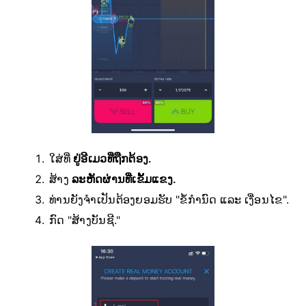
ໃສ່ທີ່
ຢູ່ອີເມວທີ່ຖືກຕ້ອງ.
ສ້າງ
ລະຫັດຜ່ານທີ່ເຂັ້ມແຂງ.
ທ່ານຍັງຈຳເປັນຕ້ອງຍອມຮັບ "ຂໍ້ກຳນົດ ແລະ ເງື່ອນໄຂ".
ກົດ "ສ້າງບັນຊີ."