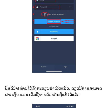
ຍິນດີນຳ! ທ່ານໄດ້ລົງທະບຽນສຳເລັດແລ້ວ, ດຽວນີ້ທ່ານສາມາດ
ຝາກເງິນ ແລະ ເລີ່ມຊື້ຂາຍດ້ວຍບັນຊີແທ້ໄດ້ແລ້ວ