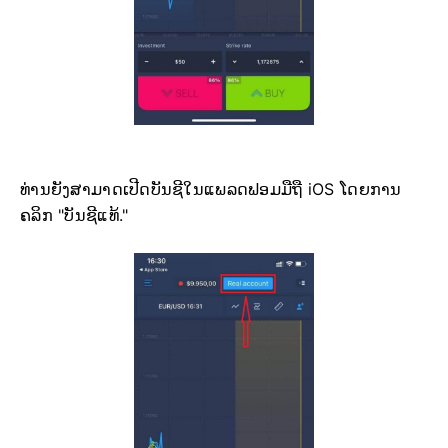
ທ່ານຍັງສາມາດເປີດບັນຊີໃນແພລດຟອມມືຖື iOS ໂດຍການ
ຄລິກ "ບັນຊີແທ້."