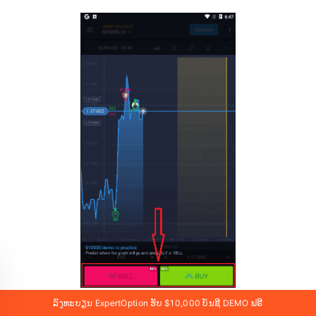
ລົງທະບຽນ ExpertOption ຮັບ $10,000 ບັນຊີ DEMO ຟຣີ