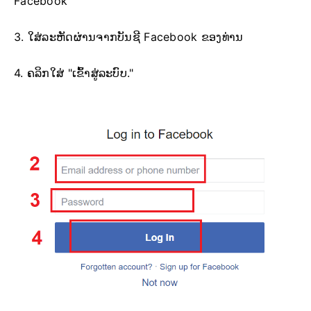
Facebook
3. ໃສ່ລະຫັດຜ່ານຈາກບັນຊີ Facebook ຂອງທ່ານ
4. ຄລິກໃສ່ "ເຂົ້າສູ່ລະບົບ."