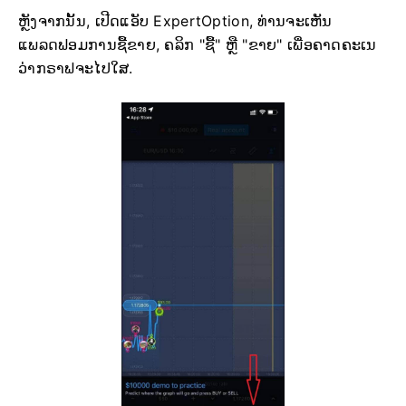
ຫຼັງຈາກນັ້ນ, ເປີດແອັບ ExpertOption, ທ່ານຈະເຫັນ
ແພລດຟອມການຊື້ຂາຍ, ຄລິກ "ຊື້" ຫຼື "ຂາຍ" ເພື່ອຄາດຄະເນ
ວ່າກຣາຟຈະໄປໃສ.