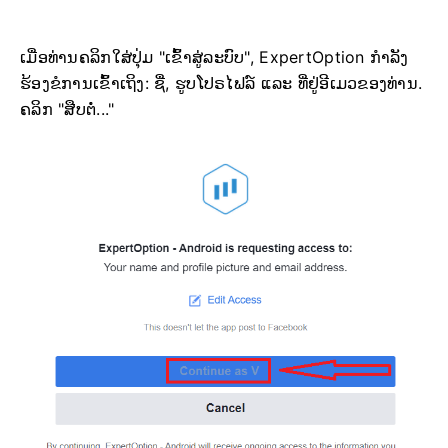
ເມື່ອທ່ານຄລິກໃສ່ປຸ່ມ "ເຂົ້າສູ່ລະບົບ", ExpertOption ກຳລັງ
ຮ້ອງຂໍການເຂົ້າເຖິງ: ຊື່, ຮູບໂປຣໄຟລ໌ ແລະ ທີ່ຢູ່ອີເມວຂອງທ່ານ.
ຄລິກ "ສືບຕໍ່..."