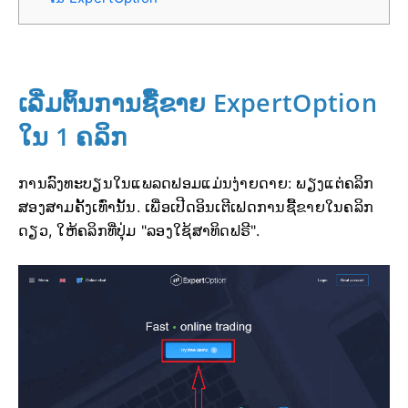
ເລີ່ມຕົ້ນການຊື້ຂາຍ ExpertOption
ໃນ 1 ຄລິກ
ການລົງທະບຽນໃນແພລດຟອມແມ່ນງ່າຍດາຍ: ພຽງແຕ່ຄລິກ
ສອງສາມຄັ້ງເທົ່ານັ້ນ. ເພື່ອເປີດອິນເຕີເຟດການຊື້ຂາຍໃນຄລິກ
ດຽວ, ໃຫ້ຄລິກທີ່ປຸ່ມ "ລອງໃຊ້ສາທິດຟຣີ".