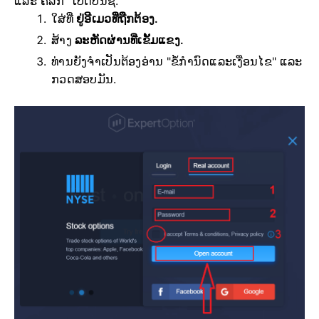
ແລະ ຄລິກ “ເປີດບັນຊີ.”
ໃສ່ທີ່
ຢູ່ອີເມວທີ່ຖືກຕ້ອງ.
ສ້າງ
ລະຫັດຜ່ານທີ່ເຂັ້ມແຂງ.
ທ່ານຍັງຈໍາເປັນຕ້ອງອ່ານ "ຂໍ້ກໍານົດແລະເງື່ອນໄຂ" ແລະ
ກວດສອບມັນ.