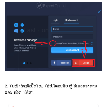
2. ໃນໜ້າຕ່າງທີ່ເປີດໃໝ່, ໃສ່ເບີໂທລະສັບ ຫຼື ອີເມວຂອງທ່ານ
ແລະ ຄລິກ "ຕໍ່ໄປ".