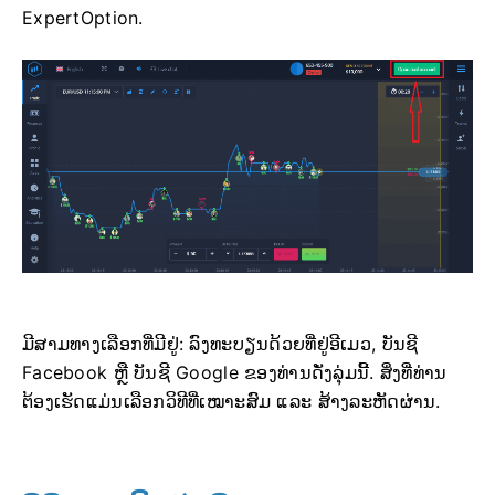
ExpertOption.
ມີສາມທາງເລືອກທີ່ມີຢູ່: ລົງທະບຽນດ້ວຍທີ່ຢູ່ອີເມວ, ບັນຊີ
Facebook ຫຼື ບັນຊີ Google ຂອງທ່ານດັ່ງລຸ່ມນີ້. ສິ່ງທີ່ທ່ານ
ຕ້ອງເຮັດແມ່ນເລືອກວິທີທີ່ເໝາະສົມ ແລະ ສ້າງລະຫັດຜ່ານ.