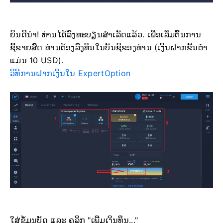
ຍິນດີນຳ! ທ່ານໄດ້ລົງທະບຽນສຳເລັດແລ້ວ. ເພື່ອເລີ່ມຕົ້ນການ
ຊື້ຂາຍສົດ ທ່ານຕ້ອງລົງທຶນໃນບັນຊີຂອງທ່ານ (ເງິນຝາກຂັ້ນຕ່ຳ
ແມ່ນ 10 USD).
ວິທີການຝາກເງິນໃນ ExpertOption
ໃສ່ຂໍ້ມູນບັດ ແລະ ຄລິກ "ເພີ່ມເງິນທຶນ..."