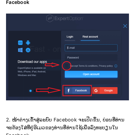
Facebook
2. ໜ້າຕ່າງເຂົ້າສູ່ລະບົບ Facebook ຈະເປີດຂຶ້ນ, ບ່ອນທີ່ທ່ານ
ຈະຕ້ອງໃສ່ທີ່ຢູ່ອີເມວຂອງທ່ານທີ່ທ່ານໃຊ້ເພື່ອລົງທະບຽນໃນ