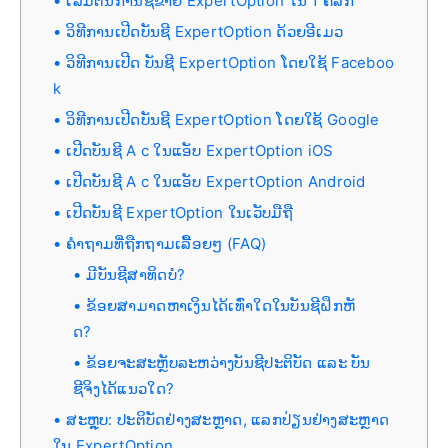
ເລີ່ມຕົ້ນການຊື້ຂາຍ ExpertOption ໃນ 1 ຄລິກ
ວິທີການເປີດບັນຊີ ExpertOption ດ້ວຍອີເມວ
ວິທີການເປີດ ບັນຊີ ExpertOption ໂດຍໃຊ້ Faceboo
k
ວິທີການເປີດບັນຊີ ExpertOption ໂດຍໃຊ້ Google
ເປີດບັນຊີ A c ໃນແອັບ ExpertOption iOS
ເປີດບັນຊີ A c ໃນແອັບ ExpertOption Android
ເປີດບັນຊີ ExpertOption ໃນເວັບມືຖື
ຄຳຖາມທີ່ຖືກຖາມເລື້ອຍໆ (FAQ)
ມີບັນຊີສາທິດບໍ?
ຂ້ອຍສາມາດຫາເງິນໄດ້ເທົ່າໃດໃນບັນຊີຝຶກຫັ
ດ?
ຂ້ອຍຈະສະຫຼັບລະຫວ່າງບັນຊີປະຕິບັດ ແລະ ບັນ
ຊີຈິງໄດ້ແນວໃດ?
ສະຫຼຸບ: ປະຕິບັດຢ່າງສະຫຼາດ, ແລກປ່ຽນຢ່າງສະຫຼາດ
ໃນ ExpertOption