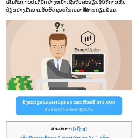
ເລີ່ມຕົ້ນການປະຕິບັດຢ່າງຫນ້າເຊື່ອຖືແລະຮຽນຮູ້ວິທີການຫັນ
ປ່ຽນຢ່າງມີຄວາມຮັບຜິດຊອບໃນເວລາທີ່ທ່ານກຽມພ້ອມ.
ລົງທະບຽນ ExpertOption ແລະ ຮັບຟຣີ $10,000
ຮັບ $10,000 ຟຣີສຳລັບຜູ້ເລີ່ມຕົ້ນ
ສາລະບານ
ເຊື່ອງ
[
]