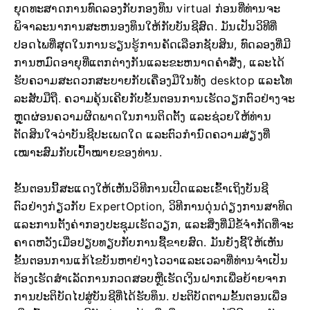
ຍຸດທະສາດການທົດລອງກັບກອງທຶນ virtual ກ່ອນທີ່ທ່ານຈະ
ພິຈາລະນາການສະຫນອງທຶນໃຫ້ກັບບັນຊີສົດ. ມັນ​ເປັນ​ວິ​ທີ​ທີ່​
ປອດ​ໄພ​ທີ່​ສຸດ​ໃນ​ການ​ຮຽນ​ຮູ້​ການ​ຄັດ​ເລືອກ​ຊັບ​ສິນ​, ທົດ​ລອງ​ທີ່​ມີ​
ການ​ຫມົດ​ອາ​ຍຸ​ທີ່​ແຕກ​ຕ່າງ​ກັນ​ແລະ​ຂະ​ຫນາດ​ຄໍາ​ສັ່ງ​, ແລະ​ໄດ້​
ຮັບ​ຄວາມ​ສະ​ດວກ​ສະ​ບາຍ​ກັບ​ເຄື່ອງ​ມື​ໃນ​ທັງ desktop ແລະ​ໂທ
ລະ​ສັບ​ມື​ຖື​. ຄວາມຄຸ້ນເຄີຍກັບຂັ້ນຕອນການເຮັດວຽກຕົວຢ່າງຈະ
ຫຼຸດຜ່ອນຄວາມຜິດພາດໃນການຕິດຕັ້ງ ແລະຊ່ວຍໃຫ້ທ່ານ
ຕັດສິນໃຈວ່າບັນຊີປະເພດໃດ ແລະຕົວກໍານົດຄວາມສ່ຽງທີ່
ເໝາະສົມກັບເປົ້າໝາຍຂອງທ່ານ.
ຂັ້ນຕອນນີ້ສະແດງໃຫ້ເຫັນວິທີການເປີດແລະເຂົ້າເຖິງບັນຊີ
ຕົວຢ່າງກ່ຽວກັບ ExpertOption, ວິທີການດຸ່ນດ່ຽງການສາທິດ
ແລະການຕັ້ງຄ່າກອງປະຊຸມເຮັດວຽກ, ແລະສິ່ງທີ່ມີຂໍ້ຈໍາກັດທີ່ຈະ
ຄາດຫວັງເມື່ອປຽບທຽບກັບການຊື້ຂາຍສົດ. ມັນຍັງຊີ້ໃຫ້ເຫັນ
ຂັ້ນຕອນການແກ້ໄຂບັນຫາຢ່າງໄວວາແລະເວລາທີ່ທ່ານຈໍາເປັນ
ຕ້ອງເຮັດສໍາເລັດການກວດສອບຫຼືເຮັດເງິນຝາກເພື່ອຍ້າຍຈາກ
ການປະຕິບັດໄປສູ່ບັນຊີທີ່ໄດ້ຮັບທຶນ. ປະຕິບັດຕາມຂັ້ນຕອນເພື່ອ