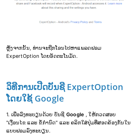
ຫຼັງຈາກນັ້ນ, ທ່ານຈະຖືກໂອນໄປຫາແພລດຟອມ
ExpertOption ໂດຍອັດຕະໂນມັດ.
ວິທີການເປີດບັນຊີ ExpertOption
ໂດຍໃຊ້ Google
1. ເພື່ອລົງທະບຽນດ້ວຍ ບັນຊີ
Google
, ໃຫ້ກວດສອບ
"ເງື່ອນໄຂ ແລະ ຂໍ້ກຳນົດ" ແລະ ຄລິກໃສ່ປຸ່ມທີ່ສອດຄ້ອງກັນໃນ
ແບບຟອມລົງທະບຽນ.