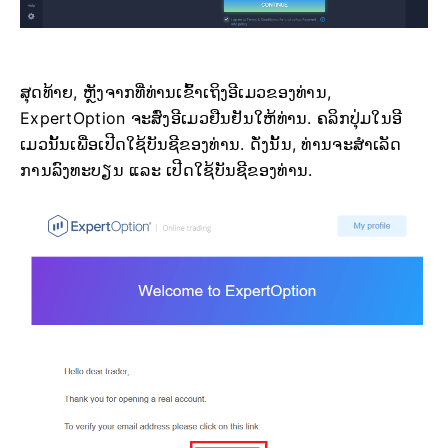
ສຸດທ້າຍ, ຫຼັງຈາກທີ່ທ່ານເຂົ້າເຖິງອີເມວຂອງທ່ານ,
ExpertOption ຈະສົ່ງອີເມວຢືນຢັນໃຫ້ທ່ານ. ຄລິກປຸ່ມໃນອີ
ເມວນັ້ນເພື່ອເປີດໃຊ້ບັນຊີຂອງທ່ານ. ດັ່ງນັ້ນ, ທ່ານຈະສຳເລັດ
ການລົງທະບຽນ ແລະ ເປີດໃຊ້ບັນຊີຂອງທ່ານ.