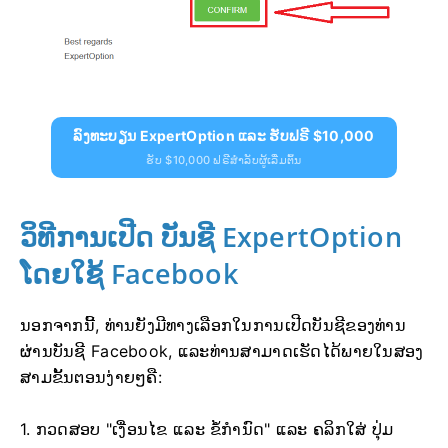
ລົງທະບຽນ ExpertOption ແລະ ຮັບຟຣີ $10,000
ຮັບ $10,000 ຟຣີສຳລັບຜູ້ເລີ່ມຕົ້ນ
ວິທີການເປີດ
ບັນຊີ ExpertOption
ໂດຍໃຊ້ Facebook
ນອກຈາກນີ້, ທ່ານຍັງມີທາງເລືອກໃນການເປີດບັນຊີຂອງທ່ານ
ຜ່ານບັນຊີ Facebook, ແລະທ່ານສາມາດເຮັດໄດ້ພາຍໃນສອງ
ສາມຂັ້ນຕອນງ່າຍໆຄື:
1. ກວດສອບ "ເງື່ອນໄຂ ແລະ ຂໍ້ກຳນົດ" ແລະ ຄລິກໃສ່
ປຸ່ມ