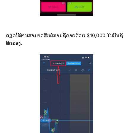
ດຽວນີ້ທ່ານສາມາດສືບຕໍ່ການຊື້ຂາຍດ້ວຍ $10,000 ໃນບັນຊີ
ທົດລອງ.