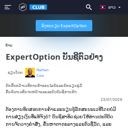
ລາວ
ລົງທະບຽນ ExpertOption
ບ້ານ
ExpertOption ບັນຊີຕົວຢ່າງ
Nathan
ຂຽນໂດຍ
Cole
ນັກຄົ້ນຄວ້າເວທີການຄ້າອອນໄລນ໌ແລະນັກຂຽນຄູ່ມື
ຄົ້ນຄ້ວາເວທີນາຍຫນ້າແລະລະບົບບັນຊີການຄ້າ.
23/07/2026
ຕ້ອງການທົດສອບການຄ້າແລະຮຽນຮູ້ລັກສະນະເວທີໂດຍບໍ່ມີ
ການສ່ຽງເງິນທີ່ແທ້ຈິງບໍ? ບັນຊີສາທິດຊ່ວຍໃຫ້ທ່ານປະຕິບັດ
ການຈັດວາງຄໍາສັ່ງ, ຄົ້ນຫາຕາຕະລາງແລະຕົວຊີ້ວັດ, ແລະ