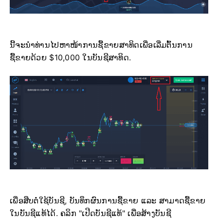
ນີ້ຈະນຳທ່ານໄປຫາໜ້າການຊື້ຂາຍສາທິດເພື່ອເລີ່ມຕົ້ນການ
ຊື້ຂາຍດ້ວຍ $10,000 ໃນບັນຊີສາທິດ.
ເພື່ອສືບຕໍ່ໃຊ້ບັນຊີ, ບັນທຶກຜົນການຊື້ຂາຍ ແລະ ສາມາດຊື້ຂາຍ
ໃນບັນຊີແທ້ໄດ້. ຄລິກ "ເປີດບັນຊີແທ້" ເພື່ອສ້າງບັນຊີ