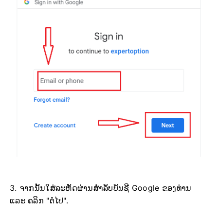
3. ຈາກນັ້ນໃສ່ລະຫັດຜ່ານສຳລັບບັນຊີ Google ຂອງທ່ານ
ແລະ ຄລິກ "ຕໍ່ໄປ".