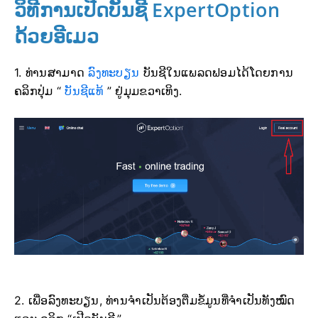
ວິທີການເປີດບັນຊີ ExpertOption
ດ້ວຍອີເມວ
1. ທ່ານສາມາດ
ລົງທະບຽນ
ບັນຊີໃນແພລດຟອມໄດ້ໂດຍການ
ຄລິກປຸ່ມ “
ບັນຊີແທ້
” ຢູ່ມຸມຂວາເທິງ.
2. ເພື່ອລົງທະບຽນ, ທ່ານຈໍາເປັນຕ້ອງຕື່ມຂໍ້ມູນທີ່ຈໍາເປັນທັງໝົດ