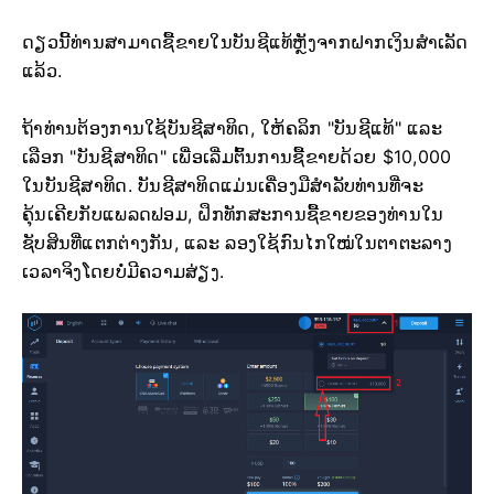
ດຽວນີ້ທ່ານສາມາດຊື້ຂາຍໃນບັນຊີແທ້ຫຼັງຈາກຝາກເງິນສຳເລັດ
ແລ້ວ.
ຖ້າທ່ານຕ້ອງການໃຊ້ບັນຊີສາທິດ, ໃຫ້ຄລິກ "ບັນຊີແທ້" ແລະ
ເລືອກ "ບັນຊີສາທິດ" ເພື່ອເລີ່ມຕົ້ນການຊື້ຂາຍດ້ວຍ $10,000
ໃນບັນຊີສາທິດ. ບັນຊີສາທິດແມ່ນເຄື່ອງມືສຳລັບທ່ານທີ່ຈະ
ຄຸ້ນເຄີຍກັບແພລດຟອມ, ຝຶກທັກສະການຊື້ຂາຍຂອງທ່ານໃນ
ຊັບສິນທີ່ແຕກຕ່າງກັນ, ແລະ ລອງໃຊ້ກົນໄກໃໝ່ໃນຕາຕະລາງ
ເວລາຈິງໂດຍບໍ່ມີຄວາມສ່ຽງ.