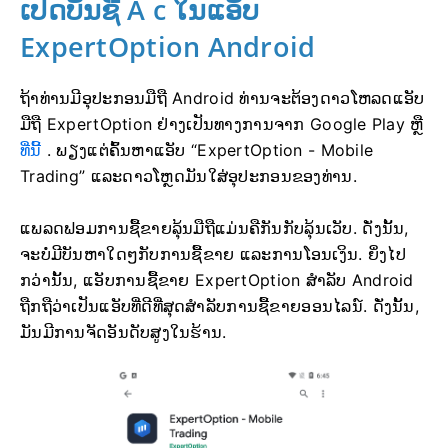
ເປີດບັນຊີ A
c ໃນແອັບ
ExpertOption Android
ຖ້າທ່ານມີອຸປະກອນມືຖື Android ທ່ານຈະຕ້ອງດາວໂຫລດແອັບ
ມືຖື ExpertOption ຢ່າງເປັນທາງການຈາກ Google Play ຫຼື
ທີ່ນີ້
. ພຽງແຕ່ຄົ້ນຫາແອັບ “ExpertOption - Mobile
Trading” ແລະດາວໂຫຼດມັນໃສ່ອຸປະກອນຂອງທ່ານ.
ແພລດຟອມການຊື້ຂາຍລຸ້ນມືຖືແມ່ນຄືກັນກັບລຸ້ນເວັບ. ດັ່ງນັ້ນ,
ຈະບໍ່ມີບັນຫາໃດໆກັບການຊື້ຂາຍ ແລະການໂອນເງິນ. ຍິ່ງໄປ
ກວ່ານັ້ນ, ແອັບການຊື້ຂາຍ ExpertOption ສຳລັບ Android
ຖືກຖືວ່າເປັນແອັບທີ່ດີທີ່ສຸດສຳລັບການຊື້ຂາຍອອນໄລນ໌. ດັ່ງນັ້ນ,
ມັນມີການຈັດອັນດັບສູງໃນຮ້ານ.