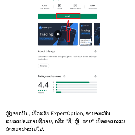
ຫຼັງຈາກນັ້ນ, ເປີດແອັບ ExpertOption, ທ່ານຈະເຫັນ
ແພລດຟອມການຊື້ຂາຍ, ຄລິກ "ຊື້" ຫຼື "ຂາຍ" ເພື່ອຄາດຄະເນ
ວ່າກຣາຟຈະໄປໃສ.