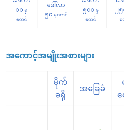
ဒေါ်လာ
ဒေါ်လာ
ဒေါ်
ဒေါ်လာ
၁၀
၅၀၀
၂၅၀
မှ
မှ
၅၀
မှစတင်
စတင်
စတင်
စတင
အကောင့်အမျိုးအစားများ
မိုက်
ငွ
အခြေခံ
ခရို
ရော