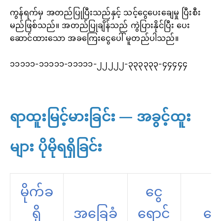
ကွန်ရက်မှ အတည်ပြုပြီးသည်နှင့် သင့်ငွေပေးချေမှု ပြီးစီး
မည်ဖြစ်သည်။ အတည်ပြုချိန်သည် ကွဲပြားနိုင်ပြီး ပေး
ဆောင်ထားသော အခကြေးငွေပေါ် မူတည်ပါသည်။
၁၁၁၁၁-၁၁၁၁၁-၁၁၁၁၁-၂၂၂၂၂-၃၃၃၃၃၃-၄၄၄၄၄
ရာထူးမြင့်မားခြင်း — အခွင့်ထူး
များ ပိုမိုရရှိခြင်း
မိုက်ခ
ငွေ
ရို
အခြေခံ
ရောင်
ရွှ