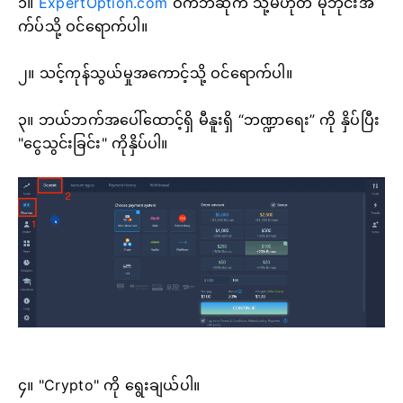
၁။
ExpertOption.com
ဝက်ဘ်ဆိုက် သို့မဟုတ် မိုဘိုင်းအ
က်ပ်သို့ ဝင်ရောက်ပါ။
၂။ သင့်ကုန်သွယ်မှုအကောင့်သို့ ဝင်ရောက်ပါ။
၃။ ဘယ်ဘက်အပေါ်ထောင့်ရှိ မီနူးရှိ “ဘဏ္ဍာရေး” ကို နှိပ်ပြီး
"ငွေသွင်းခြင်း" ကိုနှိပ်ပါ။
၄။ "Crypto" ကို ရွေးချယ်ပါ။