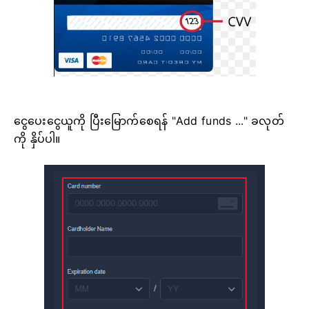
ငွေပေးငွေယူကို ပြီးမြောက်စေရန် "Add funds ..." ခလုတ်
ကို နှိပ်ပါ။