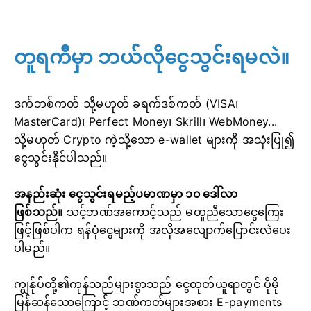
တူရကီမှာ ဘယ်လိုငွေသွင်းရမလဲ။
ဒက်ဘစ်ကတ် သို့မဟုတ် ခရက်ဒစ်ကတ် (VISA၊
MasterCard)၊ Perfect Money၊ Skrill၊ WebMoney...
သို့မဟုတ် Crypto ကဲ့သို့သော e-wallet များကို အသုံးပြု၍
ငွေသွင်းနိုင်ပါသည်။
အနည်းဆုံး ငွေသွင်းရမည့်ပမာဏမှာ ၁၀ ဒေါ်လာ
ဖြစ်သည်။
သင့်ဘဏ်အကောင့်သည် မတူညီသောငွေကြေး
ဖြင့်ဖြစ်ပါက ရန်ပုံငွေများကို အလိုအလျောက်ပြောင်းလဲပေး
ပါမည်။
ကျွန်ုပ်တို့၏ကုန်သည်များစွာသည် ငွေထုတ်ယူရာတွင် ပိုမို
မြန်ဆန်သောကြောင့် ဘဏ်ကတ်များအစား E-payments