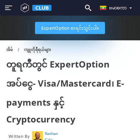
ဗမာစကာ
ExpertOption စာရင်းသွင်းပါ။
အိမ်
ကျူတိုရီရယ်များ
တူရကီတွင် ExpertOption
အပ်ငွေ- Visa/Mastercard၊ E-
payments နှင့်
Cryptocurrency
Nathan
Written By
Cole