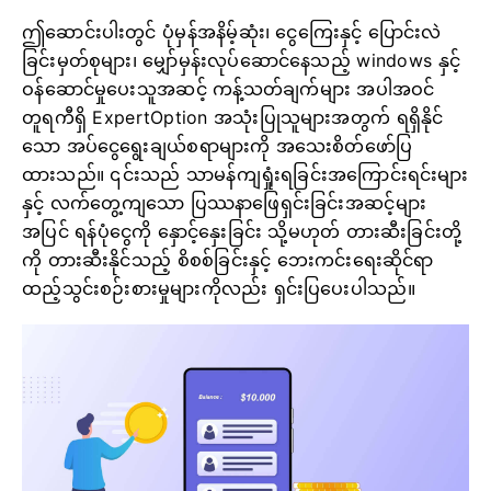
ဤဆောင်းပါးတွင် ပုံမှန်အနိမ့်ဆုံး၊ ငွေကြေးနှင့် ပြောင်းလဲ
ခြင်းမှတ်စုများ၊ မျှော်မှန်းလုပ်ဆောင်နေသည့် windows နှင့်
ဝန်ဆောင်မှုပေးသူအဆင့် ကန့်သတ်ချက်များ အပါအဝင်
တူရကီရှိ ExpertOption အသုံးပြုသူများအတွက် ရရှိနိုင်
သော အပ်ငွေရွေးချယ်စရာများကို အသေးစိတ်ဖော်ပြ
ထားသည်။ ၎င်းသည် သာမန်ကျရှုံးရခြင်းအကြောင်းရင်းများ
နှင့် လက်တွေ့ကျသော ပြဿနာဖြေရှင်းခြင်းအဆင့်များ
အပြင် ရန်ပုံငွေကို နှောင့်နှေးခြင်း သို့မဟုတ် တားဆီးခြင်းတို့
ကို တားဆီးနိုင်သည့် စိစစ်ခြင်းနှင့် ဘေးကင်းရေးဆိုင်ရာ
ထည့်သွင်းစဉ်းစားမှုများကိုလည်း ရှင်းပြပေးပါသည်။