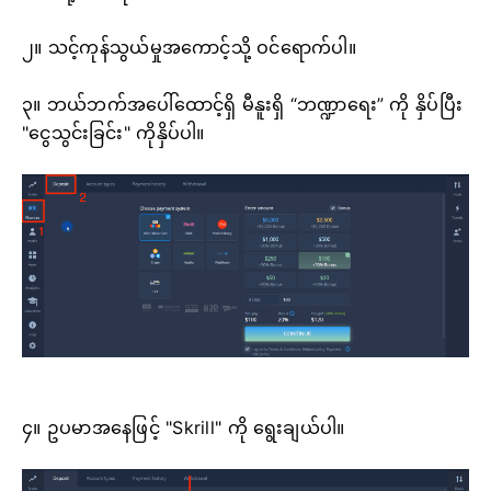
၂။ သင့်ကုန်သွယ်မှုအကောင့်သို့ ဝင်ရောက်ပါ။
၃။ ဘယ်ဘက်အပေါ်ထောင့်ရှိ မီနူးရှိ “ဘဏ္ဍာရေး” ကို နှိပ်ပြီး
"ငွေသွင်းခြင်း" ကိုနှိပ်ပါ။
၄။ ဥပမာအနေဖြင့် "Skrill" ကို ရွေးချယ်ပါ။