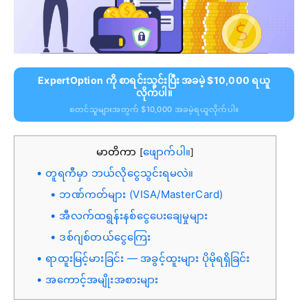
ExpertOption ကို စာရင်းသွင်းပြီး အခမဲ့ $10,000 ရယူ
လိုက်ပါ။
စတင်သူများအတွက် $10,000 အခမဲ့ရယူလိုက်ပါ။
မာတိကာ
ဖျောက်ပါ။
[
]
တူရကီမှာ ဘယ်လိုငွေသွင်းရမလဲ။
ဘဏ်ကတ်များ (VISA/MasterCard)
အီလက်ထရွန်းနစ်ငွေပေးချေမှုများ
ဒစ်ဂျစ်တယ်ငွေကြေး
ရာထူးမြင့်မားခြင်း — အခွင့်ထူးများ ပိုမိုရရှိခြင်း
အကောင့်အမျိုးအစားများ