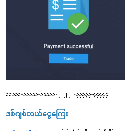
၁၁၁၁၁-၁၁၁၁၁-၁၁၁၁၁-၂၂၂၂၂-၃၃၃၃၃-၄၄၄၄၄
ဒစ်ဂျစ်တယ်ငွေကြေး