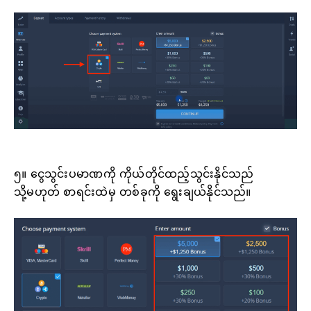
၅။ ငွေသွင်းပမာဏကို ကိုယ်တိုင်ထည့်သွင်းနိုင်သည်
သို့မဟုတ် စာရင်းထဲမှ တစ်ခုကို ရွေးချယ်နိုင်သည်။