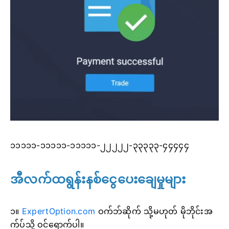
၁၁၁၁၁-၁၁၁၁၁-၁၁၁၁၁-၂၂၂၂၂-၃၃၃၃၃-၄၄၄၄၄
အီလက်ထရွန်းနစ်ငွေပေးချေမှုများ
၁။
ExpertOption.com
ဝက်ဘ်ဆိုက် သို့မဟုတ် မိုဘိုင်းအ
က်ပ်သို့ ဝင်ရောက်ပါ။