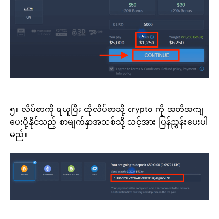
၅။ လိပ်စာကို ရယူပြီး ထိုလိပ်စာသို့ crypto ကို အတိအကျ
ပေးပို့နိုင်သည့် စာမျက်နှာအသစ်သို့ သင့်အား ပြန်ညွှန်းပေးပါ
မည်။