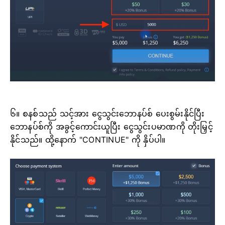
၆။ စနစ်သည် သင့်အား ငွေသွင်းဘောနပ်စ် ပေးစွမ်းနိုင်ပြီး
ဘောနပ်စ်ကို အခွင့်ကောင်းယူပြီး ငွေသွင်းပမာဏကို တိုးမြှင့်
နိုင်သည်။ ထို့နောက် "CONTINUE" ကို နှိပ်ပါ။