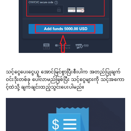
သင့်ငွေပေးငွေယူ အောင်မြင်စွာပြီးစီးပါက အတည်ပြုချက်
ဝင်းဒိုးတစ်ခု ပေါ်လာမည်ဖြစ်ပြီး သင့်ငွေများကို သင့်အကော
င့်ထဲသို့ ချက်ချင်းထည့်သွင်းပေးပါမည်။