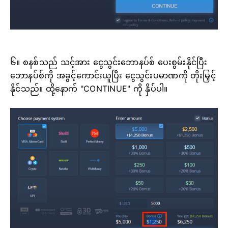
၆။ စနစ်သည် သင့်အား ငွေသွင်းဘောနပ်စ် ပေးစွမ်းနိုင်ပြီး
ဘောနပ်စ်ကို အခွင့်ကောင်းယူပြီး ငွေသွင်းပမာဏကို တိုးမြှင့်
နိုင်သည်။ ထို့နောက် "CONTINUE" ကို နှိပ်ပါ။