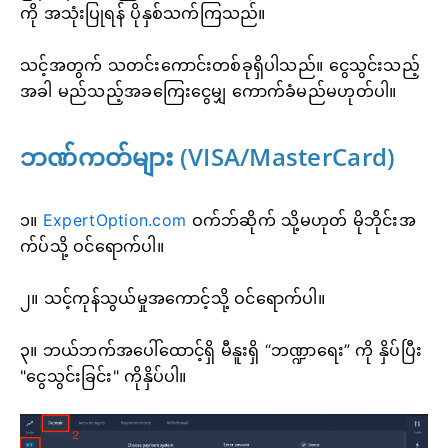
ကို အသုံးပြုရန် ပိုနှစ်သက်ကြသည်။
သင့်အတွက် သတင်းကောင်းတစ်ခုရှိပါသည်။ ငွေသွင်းသည့်
အခါ မည်သည့်အခကြေးငွေမျှ ကောက်ခံမည်မဟုတ်ပါ။
ဘဏ်ကတ်များ (VISA/MasterCard)
၁။
ExpertOption.com
ဝက်ဘ်ဆိုက် သို့မဟုတ် မိုဘိုင်းအ
က်ပ်သို့ ဝင်ရောက်ပါ။
၂။ သင့်ကုန်သွယ်မှုအကောင့်သို့ ဝင်ရောက်ပါ။
၃။ ဘယ်ဘက်အပေါ်ထောင့်ရှိ မီနူးရှိ “ဘဏ္ဍာရေး” ကို နှိပ်ပြီး
"ငွေသွင်းခြင်း" ကိုနှိပ်ပါ။