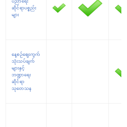
ပညာရေး
ဆိုင်ရာပစ္စည်း
များ
နေ့စဉ်ဈေးကွက်
သုံးသပ်ချက်
များနှင့်
ဘဏ္ဍာရေး
ဆိုင်ရာ
သုတေသန