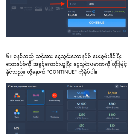
၆။ စနစ်သည် သင့်အား ငွေသွင်းဘောနပ်စ် ပေးစွမ်းနိုင်ပြီး
ဘောနပ်စ်ကို အခွင့်ကောင်းယူပြီး ငွေသွင်းပမာဏကို တိုးမြှင့်
နိုင်သည်။ ထို့နောက် "CONTINUE" ကိုနှိပ်ပါ။