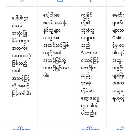
ပေါ့ပါးစွာ
ကျွန်ုပ်
စမတ်ကျ
ပေါ့ပါးစွာ
စတင်အသုံးပြု
တို့၏
ရင်းနှီးမြှုပ်
စတင်
နိုင်သူများ
သုံးစွဲသူ
များသည်
အသုံးပြု
အတွက်။
အများစု
Gold အ
နိုင်သူများ
အဆင်သင့်ဖြစ်
သည်
င့်မှ စတင်
အတွက်။
သည့်အခါ
Silver အ
ပါသည်။
အဆင်သင့်
အဆင့်မြင့်သို့
ကောင့်ဖြင့်
အထူး
ဖြစ်သည့်
အဆင့်မြှင့်တင်
စတင်ကြ
အခွင့်အရ
အခါ
ပါ။
သည်။
များဖြင့် သ
အဆင့်မြင့်
အခမဲ့
အကောင့်မ
သို့ အဆင့်
တိုင်ပင်
အများဆုံး
မြှင့်တင်ပါ။
ဆွေးနွေးမှု
ရယူလိုက်
များ ပါဝင်
ပါသည်။