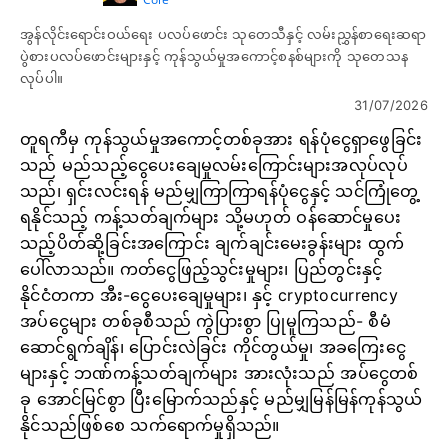
အွန်လိုင်းရောင်းဝယ်ရေး ပလပ်ဖောင်း သုတေသီနှင့် လမ်းညွှန်စာရေးဆရာ
ပွဲစားပလပ်ဖောင်းများနှင့် ကုန်သွယ်မှုအကောင့်စနစ်များကို သုတေသန
လုပ်ပါ။
31/07/2026
တူရကီမှ ကုန်သွယ်မှုအကောင့်တစ်ခုအား ရန်ပုံငွေရှာဖွေခြင်း
သည် မည်သည့်ငွေပေးချေမှုလမ်းကြောင်းများအလုပ်လုပ်
သည်၊ ရှင်းလင်းရန် မည်မျှကြာကြာရန်ပုံငွေနှင့် သင်ကြုံတွေ့
ရနိုင်သည့် ကန့်သတ်ချက်များ သို့မဟုတ် ဝန်ဆောင်မှုပေး
သည့်ပိတ်ဆို့ခြင်းအကြောင်း ချက်ချင်းမေးခွန်းများ ထွက်
ပေါ်လာသည်။ ကတ်ငွေဖြည့်သွင်းမှုများ၊ ပြည်တွင်းနှင့်
နိုင်ငံတကာ အီး-ငွေပေးချေမှုများ၊ နှင့် cryptocurrency
အပ်ငွေများ တစ်ခုစီသည် ကွဲပြားစွာ ပြုမူကြသည်- စီမံ
ဆောင်ရွက်ချိန်၊ ပြောင်းလဲခြင်း ကိုင်တွယ်မှု၊ အခကြေးငွေ
များနှင့် ဘဏ်ကန့်သတ်ချက်များ အားလုံးသည် အပ်ငွေတစ်
ခု အောင်မြင်စွာ ပြီးမြောက်သည်နှင့် မည်မျှမြန်မြန်ကုန်သွယ်
နိုင်သည်ဖြစ်စေ သက်ရောက်မှုရှိသည်။