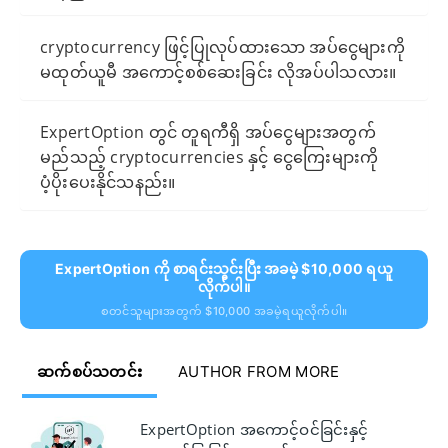
cryptocurrency ဖြင့်ပြုလုပ်ထားသော အပ်ငွေများကို
မထုတ်ယူမီ အကောင့်စစ်ဆေးခြင်း လိုအပ်ပါသလား။
ExpertOption တွင် တူရကီရှိ အပ်ငွေများအတွက်
မည်သည့် cryptocurrencies နှင့် ငွေကြေးများကို
ပံ့ပိုးပေးနိုင်သနည်း။
ExpertOption ကို စာရင်းသွင်းပြီး အခမဲ့ $10,000 ရယူ
လိုက်ပါ။
စတင်သူများအတွက် $10,000 အခမဲ့ရယူလိုက်ပါ။
ဆက်စပ်သတင်း
AUTHOR FROM MORE
ExpertOption အကောင့်ဝင်ခြင်းနှင့်