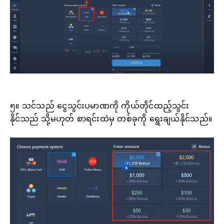
၅။ သင်သည် ငွေသွင်းပမာဏကို ကိုယ်တိုင်ထည့်သွင်း
နိုင်သည် သို့မဟုတ် စာရင်းထဲမှ တစ်ခုကို ရွေးချယ်နိုင်သည်။