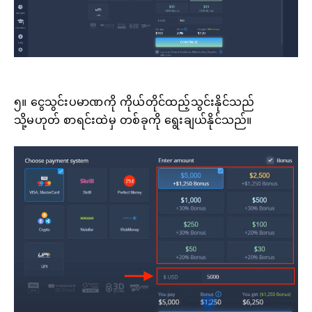
၅။ ငွေသွင်းပမာဏကို ကိုယ်တိုင်ထည့်သွင်းနိုင်သည်
သို့မဟုတ် စာရင်းထဲမှ တစ်ခုကို ရွေးချယ်နိုင်သည်။