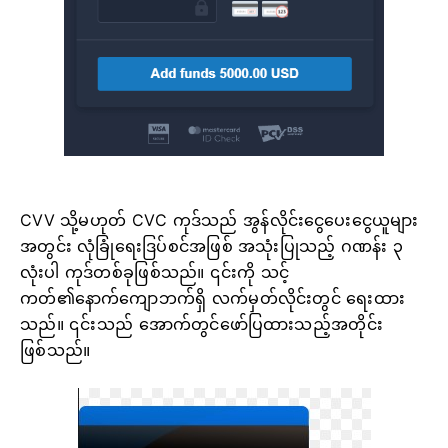
CVV သို့မဟုတ် СVС ကုဒ်သည် အွန်လိုင်းငွေပေးငွေယူများ
အတွင်း လုံခြုံရေးဒြပ်စင်အဖြစ် အသုံးပြုသည့် ဂဏန်း ၃
လုံးပါ ကုဒ်တစ်ခုဖြစ်သည်။ ၎င်းကို သင့်
ကတ်၏နောက်ကျောဘက်ရှိ လက်မှတ်လိုင်းတွင် ရေးထား
သည်။ ၎င်းသည် အောက်တွင်ဖော်ပြထားသည့်အတိုင်း
ဖြစ်သည်။