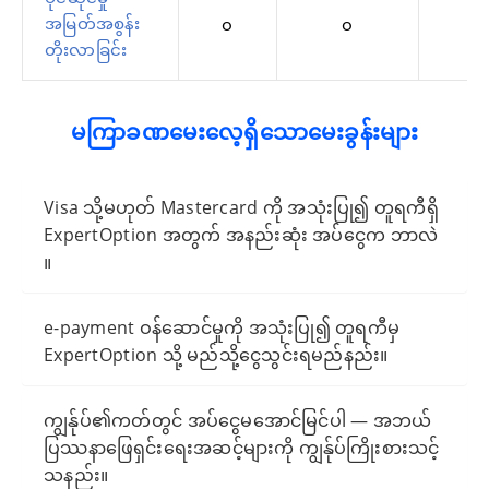
အမြတ်အစွန်း
၀
၀
၀
တိုးလာခြင်း
မကြာခဏမေးလေ့ရှိသောမေးခွန်းများ
Visa သို့မဟုတ် Mastercard ကို အသုံးပြု၍ တူရကီရှိ
ExpertOption အတွက် အနည်းဆုံး အပ်ငွေက ဘာလဲ
။
e-payment ဝန်ဆောင်မှုကို အသုံးပြု၍ တူရကီမှ
ExpertOption သို့ မည်သို့ငွေသွင်းရမည်နည်း။
ကျွန်ုပ်၏ကတ်တွင် အပ်ငွေမအောင်မြင်ပါ — အဘယ်
ပြဿနာဖြေရှင်းရေးအဆင့်များကို ကျွန်ုပ်ကြိုးစားသင့်
သနည်း။