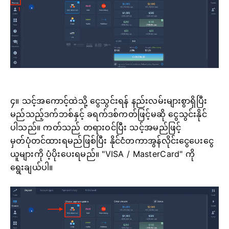
၄။ သင့်အကောင့်ထဲသို့ ငွေသွင်းရန် နည်းလမ်းများစွာရှိပြီး
မည်သည့်ဒက်ဘစ်နှင့် ခရက်ဒစ်ကတ်ဖြင့်မဆို ငွေသွင်းနိုင်
ပါသည်။ ကတ်သည် တရားဝင်ပြီး သင့်အမည်ဖြင့်
မှတ်ပုံတင်ထားရမည်ဖြစ်ပြီး နိုင်ငံတကာအွန်လိုင်းငွေပေးငွေ
ယူများကို ပံ့ပိုးပေးရမည်။ "VISA / MasterCard" ကို
ရွေးချယ်ပါ။