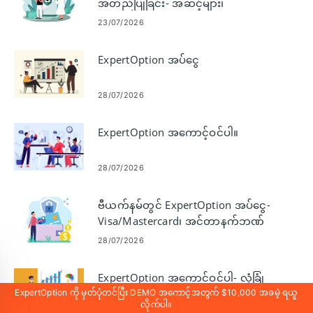
အတည်ပြုခြင်း- အဆင့်များ၊
စာရွက်စာတမ်းများ၊ ပြဿနာဖြေရှင်း
23/07/2026
ခြင်း။
ExpertOption အပ်ငွေ
28/07/2026
ExpertOption အကောင့်ဝင်ပါ။
28/07/2026
ဗီယက်နမ်တွင် ExpertOption အပ်ငွေ-
Visa/Mastercard၊ အင်တာနက်ဘဏ်
လုပ်ငန်း၊ E-payments နှင့် Crypto
28/07/2026
ExpertOption အကောင့်ဝင်ပါ- လုံခြုံ
သောဝင်ရောက်မှုအဆင့်များနှင့်
ExpertOption ကို မှတ်ပုံတင်ပြီး DEMO အကောင့်အတွက် $10,000 အခမဲ့ ရယူ
လိုက်ပါ။
ပြဿနာဖြေရှင်းခြင်း
31/07/2026