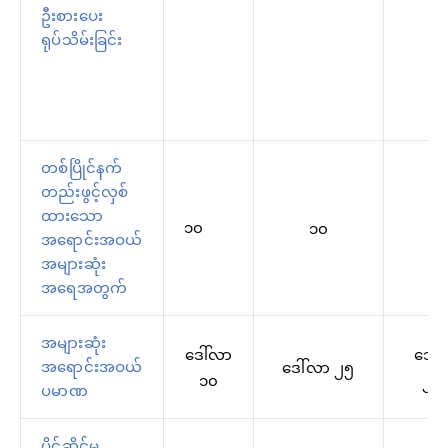
ဦးစားပေး
ရုပ်သိမ်းခြင်း
တစ်ပြိုင်နက်
တည်းဖွင့်လှစ်
ထားသော
၁၀
၁၀
၁၅
အရောင်းအဝယ်
အများဆုံး
အရေအတွက်
အများဆုံး
ဒေါ်လာ
ဒေါ်
အရောင်းအဝယ်
ဒေါ်လာ ၂၅
၁၀
၂၅
ပမာဏ
ပိုင်ဆိုင်မှု