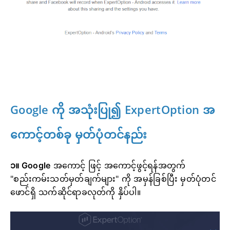
Google ကို အသုံးပြု၍ ExpertOption အ
ကောင့်တစ်ခု မှတ်ပုံတင်နည်း
၁။ Google
အကောင့် ဖြင့် အကောင့်ဖွင့်ရန်အတွက်
"စည်းကမ်းသတ်မှတ်ချက်များ" ကို အမှန်ခြစ်ပြီး မှတ်ပုံတင်
ဖောင်ရှိ သက်ဆိုင်ရာခလုတ်ကို နှိပ်ပါ။