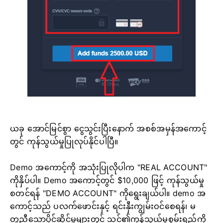
ယခု အောင်မြင်စွာ ငွေသွင်းပြီးနောက် အစစ်အမှန်အကောင့်
တွင် ကုန်သွယ်မှုပြုလုပ်နိုင်ပါပြီ။
Demo အကောင့်ကို အသုံးပြုလိုပါက "REAL ACCOUNT"
ကိုနှိပ်ပါ။ Demo အကောင့်တွင် $10,000 ဖြင့် ကုန်သွယ်မှု
စတင်ရန် "DEMO ACCOUNT" ကိုရွေးချယ်ပါ။ demo အ
ကောင့်သည် ပလက်ဖောင်းနှင့် ရင်းနှီးကျွမ်းဝင်စေရန်၊ မ
တူညီသောပိုင်ဆိုင်မှုများတွင် သင်၏ကုန်သွယ်မှုစွမ်းရည်ကို