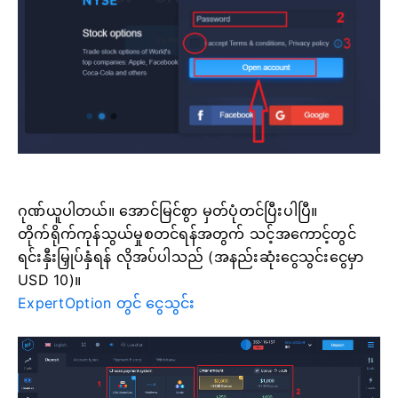
ဂုဏ်ယူပါတယ်။ အောင်မြင်စွာ မှတ်ပုံတင်ပြီးပါပြီ။
တိုက်ရိုက်ကုန်သွယ်မှုစတင်ရန်အတွက် သင့်အကောင့်တွင်
ရင်းနှီးမြှုပ်နှံရန် လိုအပ်ပါသည် (အနည်းဆုံးငွေသွင်းငွေမှာ
USD 10)။
ExpertOption တွင် ငွေသွင်း