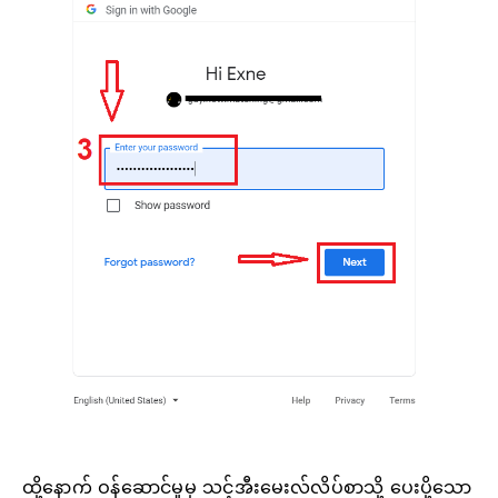
ထို့နောက် ဝန်ဆောင်မှုမှ သင့်အီးမေးလ်လိပ်စာသို့ ပေးပို့သော