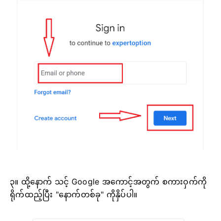
၃။ ထို့နောက် သင့် Google အကောင့်အတွက် စကားဝှက်ကို
ရိုက်ထည့်ပြီး "နောက်တစ်ခု" ကိုနှိပ်ပါ။