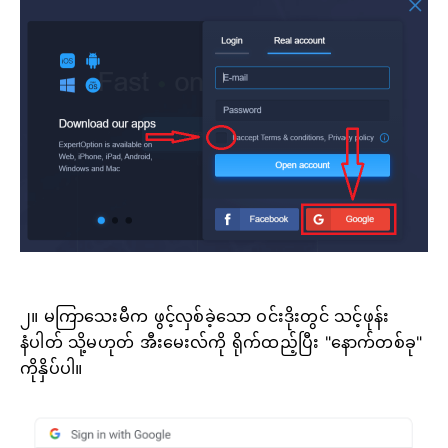
၂။ မကြာသေးမီက ဖွင့်လှစ်ခဲ့သော ဝင်းဒိုးတွင် သင့်ဖုန်း
နံပါတ် သို့မဟုတ် အီးမေးလ်ကို ရိုက်ထည့်ပြီး "နောက်တစ်ခု"
ကိုနှိပ်ပါ။