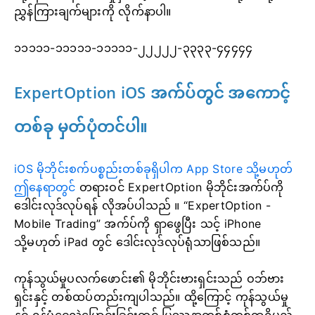
ညွှန်ကြားချက်များကို လိုက်နာပါ။
၁၁၁၁၁-၁၁၁၁၁-၁၁၁၁၁-၂၂၂၂၂-၃၃၃၃-၄၄၄၄၄
ExpertOption iOS အက်ပ်တွင် အကောင့်
တစ်ခု မှတ်ပုံတင်ပါ။
iOS မိုဘိုင်းစက်ပစ္စည်းတစ်ခုရှိပါက App Store သို့မဟုတ်
ဤနေရာတွင်
တရားဝင် ExpertOption မိုဘိုင်းအက်ပ်ကို
ဒေါင်းလုဒ်လုပ်ရန် လိုအပ်ပါသည်
။ “ExpertOption -
Mobile Trading” အက်ပ်ကို ရှာဖွေပြီး သင့် iPhone
သို့မဟုတ် iPad တွင် ဒေါင်းလုဒ်လုပ်ရုံသာဖြစ်သည်။
ကုန်သွယ်မှုပလက်ဖောင်း၏ မိုဘိုင်းဗားရှင်းသည် ဝဘ်ဗား
ရှင်းနှင့် တစ်ထပ်တည်းကျပါသည်။ ထို့ကြောင့် ကုန်သွယ်မှု
နှင့် ရန်ပုံငွေလွှဲပြောင်းခြင်းတွင် ပြဿနာတစ်စုံတစ်ရာရှိမည်