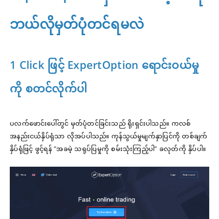
ဘယ်လိုမှတ်ပုံတင်ရမလဲ
1 Click ဖြင့် ExpertOption ရောင်းဝယ်မှု
ကို စတင်လိုက်ပါ
ပလက်ဖောင်းပေါ်တွင် မှတ်ပုံတင်ခြင်းသည် ရိုးရှင်းပါသည်။ ကလစ်
အနည်းငယ်နှိပ်ရုံသာ လိုအပ်ပါသည်။ ကုန်သွယ်မှုမျက်နှာပြင်ကို တစ်ချက်
နှိပ်ရုံဖြင့် ဖွင့်ရန် “အခမဲ့ သရုပ်ပြမှုကို စမ်းသုံးကြည့်ပါ” ခလုတ်ကို နှိပ်ပါ။