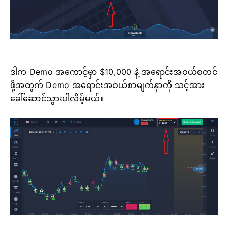
ဒါက Demo အကောင့်မှာ $10,000 နဲ့ အရောင်းအဝယ်စတင်
ဖို့အတွက် Demo အရောင်းအဝယ်စာမျက်နှာကို သင့်အား
ခေါ်ဆောင်သွားပါလိမ့်မယ်။