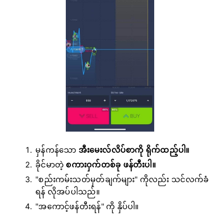
မှန်ကန်သော
အီးမေးလ်လိပ်စာကို ရိုက်ထည့်ပါ။
ခိုင်မာတဲ့
စကားဝှက်တစ်ခု ဖန်တီးပါ။
"စည်းကမ်းသတ်မှတ်ချက်များ" ကိုလည်း သင်လက်ခံ
ရန် လိုအပ်ပါသည်။
"အကောင့်ဖန်တီးရန်" ကို နှိပ်ပါ။