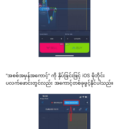
"အစစ်အမှန်အကောင့်" ကို နှိပ်ခြင်းဖြင့် iOS မိုဘိုင်း
ပလက်ဖောင်းတွင်လည်း အကောင့်တစ်ခုဖွင့်နိုင်ပါသည်။