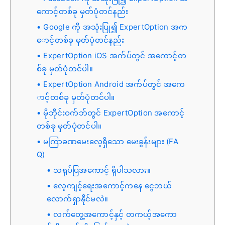
ကောင့်တစ်ခု မှတ်ပုံတင်နည်း
Google ကို အသုံးပြု၍ ExpertOption အက
ောင့်တစ်ခု မှတ်ပုံတင်နည်း
ExpertOption iOS အက်ပ်တွင် အကောင့်တ
စ်ခု မှတ်ပုံတင်ပါ။
ExpertOption Android အက်ပ်တွင် အကေ
ာင့်တစ်ခု မှတ်ပုံတင်ပါ။
မိုဘိုင်းဝက်ဘ်တွင် ExpertOption အကောင့်
တစ်ခု မှတ်ပုံတင်ပါ။
မကြာခဏမေးလေ့ရှိသော မေးခွန်းများ (FA
Q)
သရုပ်ပြအကောင့် ရှိပါသလား။
လေ့ကျင့်ရေးအကောင့်ကနေ ငွေဘယ်
လောက်ရှာနိုင်မလဲ။
လက်တွေ့အကောင့်နှင့် တကယ့်အကော