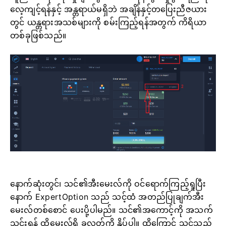
လေ့ကျင့်ရန်နှင့် အန္တရာယ်မရှိဘဲ အချိန်နှင့်တပြေးညီဇယား
တွင် ယန္တရားအသစ်များကို စမ်းကြည့်ရန်အတွက် ကိရိယာ
တစ်ခုဖြစ်သည်။
နောက်ဆုံးတွင်၊ သင်၏အီးမေးလ်ကို ဝင်ရောက်ကြည့်ရှုပြီး
နောက် ExpertOption သည် သင့်ထံ အတည်ပြုချက်အီး
မေးလ်တစ်စောင် ပေးပို့ပါမည်။ သင်၏အကောင့်ကို အသက်
သွင်းရန် ထိုမေးလ်ရှိ ခလုတ်ကို နှိပ်ပါ။ ထို့ကြောင့် သင်သည်