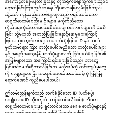
အကောင့်တစ်ခုဖန်တီးခြင်းနှင့် တိုက်ရိုက်စျေးကွက်များသို့ဝင်
ရောက်ခြင်းကြားတွင် အရေးကြီးသောခြေလှမ်းဖြစ်သည်၊
သို့သော် ကုန်သည်အသစ်များစွာသည် မရှင်းလင်းသော
စာရွက်စာတမ်းစည်းမျဉ်းများ၊ မကိုက်ညီသော
ကိုယ်ရေးကိုယ်တာအသေးစိတ်အချက်အလက်များကို မှားမိ
ခြင်း သို့မဟုတ် အတည်ပြုခြင်းနှောင့်နှေးမှုများကြောင့်
ဖြစ်သည်။ ကွက်လပ်များ ပျောက်ဆုံးခြင်း၊ ID နှင့် ဘဏ်
မှတ်တမ်းများကြား စာလုံးပေါင်းမညီသော စာလုံးပေါင်းများ
နှင့် အရည်အသွေးနိမ့် ဓာတ်ပုံများသည် ငြင်းပယ်ခံရခြင်း၏
အဖြစ်များသော အကြောင်းရင်းများဖြစ်သည်။ ဘာတွေ
ပြင်ဆင်ရမယ်ဆိုတာသိခြင်းက မလိုအပ်တဲ့ တင်းကျပ်မှုတွေ
ကို လျှော့ချပေးပြီး အရောင်းအ၀ယ်အဆင်သင့်ကို မြန်မြန်
ရောက်အောင် ကူညီပေးပါတယ်။
ဤလမ်းညွှန်ချက်သည် လက်ခံနိုင်သော ID (ပတ်စပို့၊
အမျိုးသား ID သို့မဟုတ် ယာဉ်မောင်းလိုင်စင်)၊ လိပ်စာ
စာရွက်စာတမ်းများနှင့် ရှင်းလင်းသော selfie ဓာတ်ပုံများနှင့်
အတူ လက်တွေ့ကျသော အကြံပြုချက်များဖြင့်