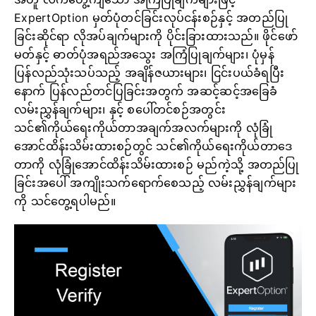
ExpertOption မှတ်ပုံတင်ခြင်းလုပ်ငန်းစဉ်နှင့် အတည်ပြု
ခြင်းဆိုင်ရာ လိုအပ်ချက်များကို ပိုင်းခြားထားသည်။ ဖိုင်ဖော်
မတ်နှင့် ဓာတ်ပုံအရည်အသွေး အကြံပြုချက်များ၊ ပုံမှန်
ပြန်လည်သုံးသပ်သည့် အချိန်ဇယားများ၊ ငြင်းပယ်ခံရပြီး
နောက် ပြန်လည်တင်ပြခြင်းအတွက် အဆင့်ဆင့်အခြေခံ
လမ်းညွှန်ချက်များ၊ နှင့် စပေါ်တင်စဉ်အတွင်း
သင်၏ကိုယ်ရေးကိုယ်တာအချက်အလက်များကို လုံခြုံ
အောင်ထိန်းသိမ်းထားစဉ်တွင် သင်၏ကိုယ်ရေးကိုယ်တာဒေ
တာကို လုံခြုံအောင်ထိန်းသိမ်းထားစဉ် မည်ကဲ့သို့ အတည်ပြု
ခြင်းအပေါ် အကျိုးသက်ရောက်စေသည့် လမ်းညွှန်ချက်များ
ကို သင်တွေ့ရပါမည်။