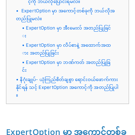
င့်ကို ဘယ်လိုပြောင်းရမလဲ။
ExpertOption မှာ အကောင့်တစ်ခုကို ဘယ်လိုအ
တည်ပြုမလဲ။
ExpertOption မှာ အီးမေးလ် အတည်ပြုခြင်
း
ExpertOption မှာ လိပ်စာနဲ့ အထောက်အထ
ား အတည်ပြုခြင်း
ExpertOption မှာ ဘဏ်ကတ် အတည်ပြုခြ
င်း
နိဂုံးချုပ်- ယုံကြည်စိတ်ချစွာ ရောင်းဝယ်ဖောက်ကား
နိုင်ရန် သင့် ExpertOption အကောင့်ကို အတည်ပြုပါ
။
ExpertOption မှာ အကောင့်တစ်ခု