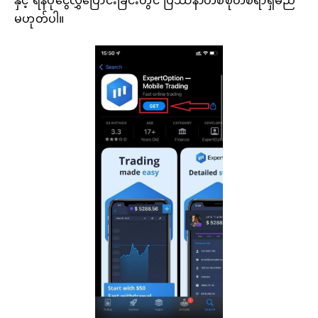
မဟုတ်ပါ။