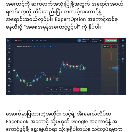
အကောင့်ကို ဆက်လက်အသုံးပြုဖို့အတွက် အရောင်းအဝယ်
ရလဒ်တွေကို သိမ်းဆည်းပြီး တကယ့်အကောင့်နဲ့
အရောင်းအဝယ်လုပ်ပါ။ ExpertOption အကောင့်တစ်ခု
ဖန်တီးဖို့ "အစစ်အမှန်အကောင့်ဖွင့်ပါ" ကို နှိပ်ပါ။
အောက်မှာပြထားတဲ့အတိုင်း သင့်ရဲ့ အီးမေးလ်လိပ်စာ၊
Facebook အကောင့် သို့မဟုတ် Google အကောင့်နဲ့ အ
ကောင့်ဖွင့်ဖို့ ရွေးချယ်စရာ သုံးခုရှိပါတယ်။ သင်လုပ်ရမှာက