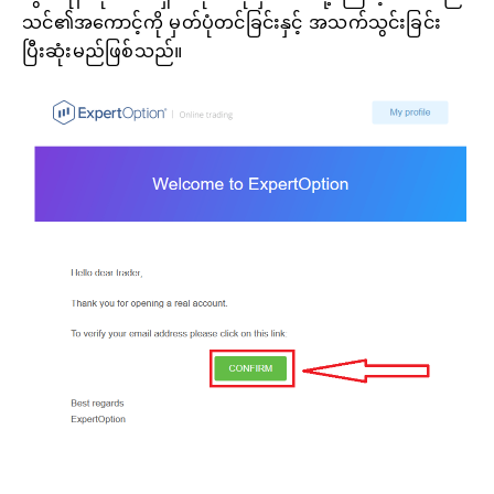
သင်၏အကောင့်ကို မှတ်ပုံတင်ခြင်းနှင့် အသက်သွင်းခြင်း
ပြီးဆုံးမည်ဖြစ်သည်။