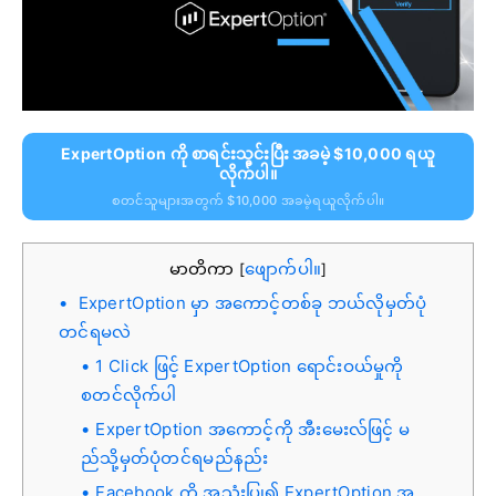
ExpertOption ကို စာရင်းသွင်းပြီး အခမဲ့ $10,000 ရယူ
လိုက်ပါ။
စတင်သူများအတွက် $10,000 အခမဲ့ရယူလိုက်ပါ။
မာတိကာ
ဖျောက်ပါ။
[
]
ExpertOption မှာ အကောင့်တစ်ခု ဘယ်လိုမှတ်ပုံ
တင်ရမလဲ
1 Click ဖြင့် ExpertOption ရောင်းဝယ်မှုကို
စတင်လိုက်ပါ
ExpertOption အကောင့်ကို အီးမေးလ်ဖြင့် မ
ည်သို့မှတ်ပုံတင်ရမည်နည်း
Facebook ကို အသုံးပြု၍ ExpertOption အ