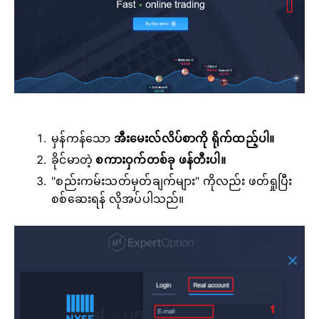
မှန်ကန်သော
အီးမေးလ်လိပ်စာကို ရိုက်ထည့်ပါ။
ခိုင်မာတဲ့
စကားဝှက်တစ်ခု ဖန်တီးပါ။
"စည်းကမ်းသတ်မှတ်ချက်များ" ကိုလည်း ဖတ်ရှုပြီး
စစ်ဆေးရန် လိုအပ်ပါသည်။