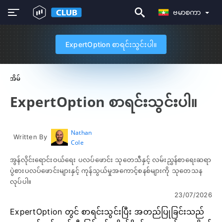
ဗမာစကာ
ExpertOption စာရင်းသွင်းပါ။
အိမ်
ExpertOption စာရင်းသွင်းပါ။
Nathan
Written By
Cole
အွန်လိုင်းရောင်းဝယ်ရေး ပလပ်ဖောင်း သုတေသီနှင့် လမ်းညွှန်စာရေးဆရာ
ပွဲစားပလပ်ဖောင်းများနှင့် ကုန်သွယ်မှုအကောင့်စနစ်များကို သုတေသန
လုပ်ပါ။
23/07/2026
ExpertOption တွင် စာရင်းသွင်းပြီး အတည်ပြုခြင်းသည်