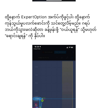
ထို့နောက် ExpertOption အက်ပ်ကိုဖွင့်ပါ၊ ထို့နောက်
ကုန်သွယ်မှုပလက်ဖောင်းကို သင်တွေ့လိမ့်မည်။ ဂရပ်
ဘယ်ကိုသွားမလဲဆိုတာ ခန့်မှန်းဖို့ "ဝယ်ယူရန်" သို့မဟုတ်
"ရောင်းချရန်" ကို နှိပ်ပါ။