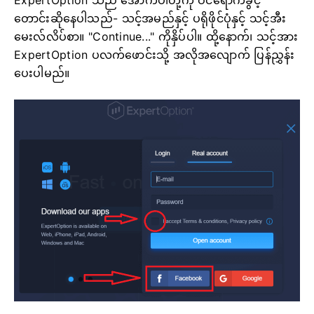
တောင်းဆိုနေပါသည်- သင့်အမည်နှင့် ပရိုဖိုင်ပုံနှင့် သင့်အီး
မေးလ်လိပ်စာ။ "Continue..." ကိုနှိပ်ပါ။
ထို့နောက်၊ သင့်အား
ExpertOption ပလက်ဖောင်းသို့ အလိုအလျောက် ပြန်ညွှန်း
ပေးပါမည်။