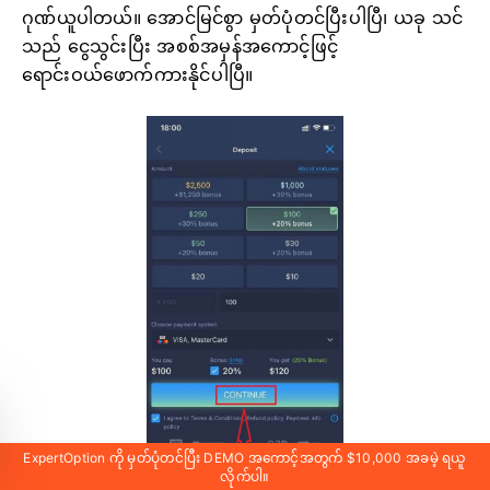
ဂုဏ်ယူပါတယ်။ အောင်မြင်စွာ မှတ်ပုံတင်ပြီးပါပြီ၊ ယခု သင်
သည် ငွေသွင်းပြီး အစစ်အမှန်အကောင့်ဖြင့်
ရောင်းဝယ်ဖောက်ကားနိုင်ပါပြီ။
ExpertOption ကို မှတ်ပုံတင်ပြီး DEMO အကောင့်အတွက် $10,000 အခမဲ့ ရယူ
လိုက်ပါ။