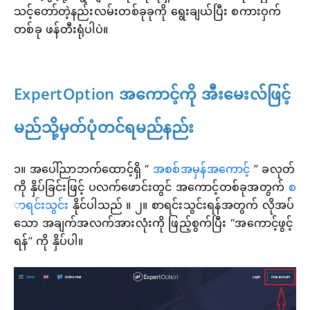
သင့်တော်တဲ့နည်းလမ်းတစ်ခုခုကို ရွေးချယ်ပြီး စကားဝှက်
တစ်ခု ဖန်တီးရုံပါပဲ။
ExpertOption အကောင့်ကို အီးမေးလ်ဖြင့်
မည်သို့မှတ်ပုံတင်ရမည်နည်း
၁။ အပေါ်ညာဘက်ထောင့်ရှိ “
အစစ်အမှန်အကောင့်
” ခလုတ်
ကို နှိပ်ခြင်းဖြင့် ပလက်ဖောင်းတွင် အကောင့်တစ်ခုအတွက်
စ
ာရင်းသွင်း
နိုင်ပါသည် ။
၂။ စာရင်းသွင်းရန်အတွက် လိုအပ်
သော အချက်အလက်အားလုံးကို ဖြည့်စွက်ပြီး “အကောင့်ဖွင့်
ရန်” ကို နှိပ်ပါ။