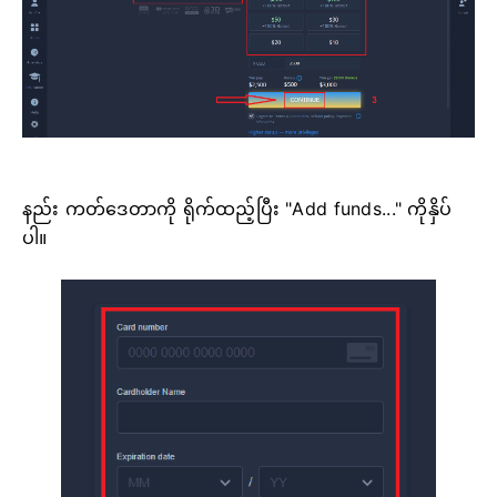
နည်း ကတ်ဒေတာကို ရိုက်ထည့်ပြီး "Add funds..." ကိုနှိပ်
ပါ။