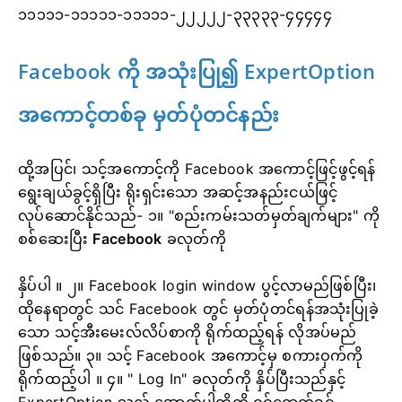
၁၁၁၁၁-၁၁၁၁၁-၁၁၁၁၁-၂၂၂၂၂-၃၃၃၃၃-၄၄၄၄၄
Facebook ကို အသုံးပြု၍ ExpertOption
အကောင့်တစ်ခု မှတ်ပုံတင်နည်း
ထို့အပြင်၊ သင့်အကောင့်ကို Facebook အကောင့်ဖြင့်ဖွင့်ရန်
ရွေးချယ်ခွင့်ရှိပြီး ရိုးရှင်းသော အဆင့်အနည်းငယ်ဖြင့်
လုပ်ဆောင်နိုင်သည်- ၁။ "စည်းကမ်းသတ်မှတ်ချက်များ" ကို
စစ်ဆေးပြီး
Facebook
ခလုတ်ကို
နှိပ်ပါ
။ ၂။ Facebook login window ပွင့်လာမည်ဖြစ်ပြီး၊
ထိုနေရာတွင် သင် Facebook တွင် မှတ်ပုံတင်ရန်အသုံးပြုခဲ့
သော သင့်အီးမေးလ်လိပ်စာကို ရိုက်ထည့်ရန် လိုအပ်မည်
ဖြစ်သည်။
၃။ သင့် Facebook အကောင့်မှ စကားဝှက်ကို
ရိုက်ထည့်ပါ
။ ၄။ "
Log In" ခလုတ်ကို နှိပ်ပြီးသည်နှင့်
ExpertOption သည် အောက်ပါတို့ကို ဝင်ရောက်ခွင့်