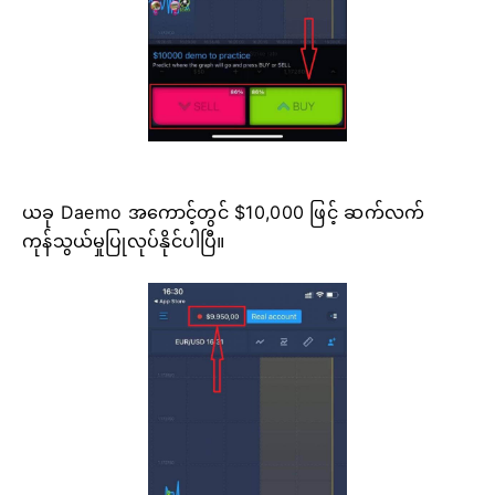
ယခု Daemo အကောင့်တွင် $10,000 ဖြင့် ဆက်လက်
ကုန်သွယ်မှုပြုလုပ်နိုင်ပါပြီ။