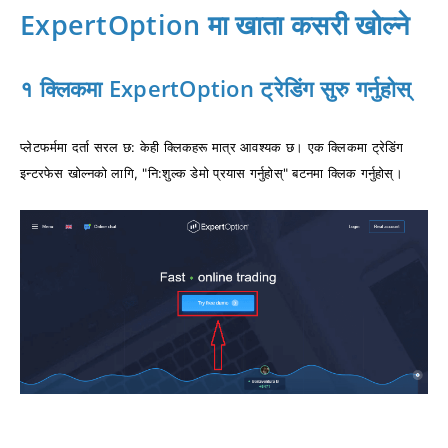
ExpertOption मा खाता कसरी खोल्ने
१ क्लिकमा ExpertOption ट्रेडिंग सुरु गर्नुहोस्
प्लेटफर्ममा दर्ता सरल छ: केही क्लिकहरू मात्र आवश्यक छ। एक क्लिकमा ट्रेडिंग
इन्टरफेस खोल्नको लागि, "नि:शुल्क डेमो प्रयास गर्नुहोस्" बटनमा क्लिक गर्नुहोस्।