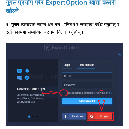
गुगल प्रयोग गरेर ExpertOption खाता कसरी
खोल्ने
१. गुगल
खाताबाट साइन अप गर्न
, "नियम र सर्तहरू" जाँच गर्नुहोस् र
दर्ता फारममा सम्बन्धित बटनमा क्लिक गर्नुहोस्।