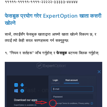
१११११-१११११-११११-२२२२२-३३३३३-४४४४४
फेसबुक प्रयोग गरेर ExpertOption खाता कसरी
खोल्ने
साथै, तपाईंसँग फेसबुक खाताद्वारा आफ्नो खाता खोल्ने विकल्प छ, र
तपाईं त्यो केही सरल चरणहरूमा गर्न सक्नुहुन्छ:
१. "नियम र सर्तहरू" जाँच गर्नुहोस् र
फेसबुक
बटनमा क्लिक गर्नुहोस्