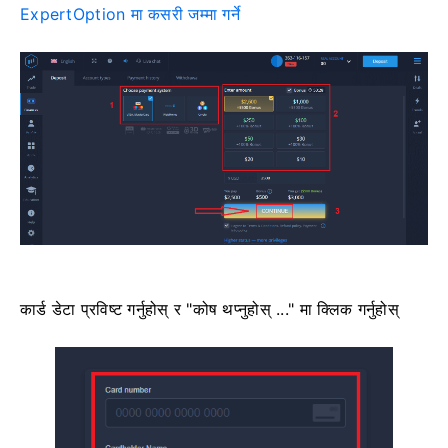
ExpertOption मा कसरी जम्मा गर्ने
कार्ड डेटा प्रविष्ट गर्नुहोस् र "कोष थप्नुहोस् ..." मा क्लिक गर्नुहोस्