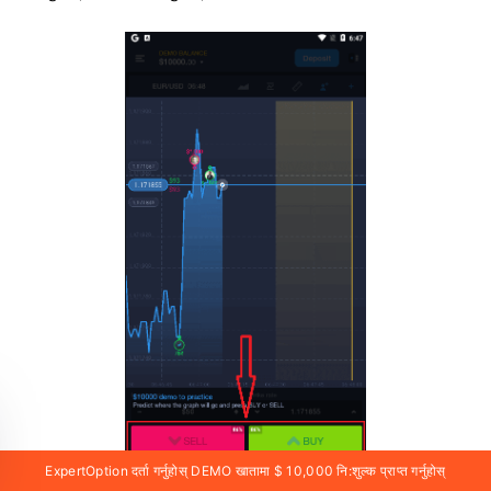
ExpertOption दर्ता गर्नुहोस् DEMO खातामा $ 10,000 नि:शुल्क प्राप्त गर्नुहोस्