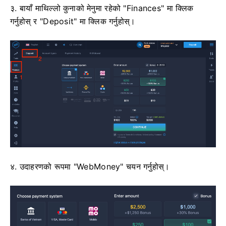
३. बायाँ माथिल्लो कुनाको मेनुमा रहेको "Finances" मा क्लिक
गर्नुहोस् र "Deposit" मा क्लिक गर्नुहोस्।
४. उदाहरणको रूपमा "WebMoney" चयन गर्नुहोस्।