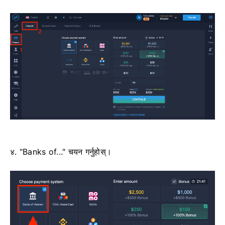
४. "Banks of..." चयन गर्नुहोस्।