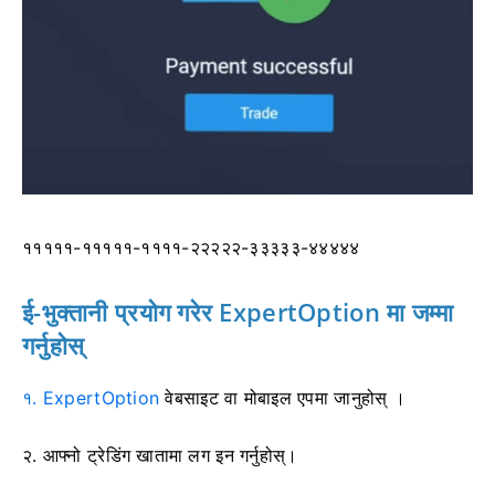
१११११-१११११-११११-२२२२२-३३३३३-४४४४४
ई-भुक्तानी प्रयोग गरेर ExpertOption मा जम्मा
गर्नुहोस्
१. ExpertOption
वेबसाइट वा मोबाइल एपमा
जानुहोस् ।
२. आफ्नो ट्रेडिंग खातामा लग इन गर्नुहोस्।