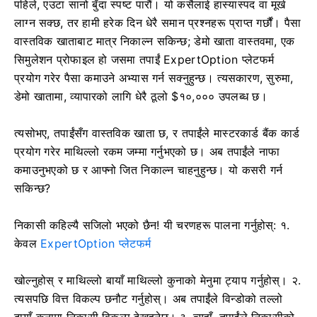
पहिले, एउटा सानो बुँदा स्पष्ट पारौं। यो कसैलाई हास्यास्पद वा मूर्ख
लाग्न सक्छ, तर हामी हरेक दिन धेरै समान प्रश्नहरू प्राप्त गर्छौं। पैसा
वास्तविक खाताबाट मात्र निकाल्न सकिन्छ; डेमो खाता वास्तवमा, एक
सिमुलेशन प्रोफाइल हो जसमा तपाईं ExpertOption प्लेटफर्म
प्रयोग गरेर पैसा कमाउने अभ्यास गर्न सक्नुहुन्छ। त्यसकारण, सुरुमा,
डेमो खातामा, व्यापारको लागि धेरै ठूलो $१०,००० उपलब्ध छ।
त्यसोभए, तपाईंसँग वास्तविक खाता छ, र तपाईंले मास्टरकार्ड बैंक कार्ड
प्रयोग गरेर माथिल्लो रकम जम्मा गर्नुभएको छ। अब तपाईंले नाफा
कमाउनुभएको छ र आफ्नो जित निकाल्न चाहनुहुन्छ। यो कसरी गर्न
सकिन्छ?
निकासी कहिल्यै सजिलो भएको छैन! यी चरणहरू पालना गर्नुहोस्: १.
केवल
ExpertOption प्लेटफर्म
खोल्नुहोस्
र माथिल्लो बायाँ माथिल्लो कुनाको मेनुमा ट्याप गर्नुहोस्।
२.
त्यसपछि वित्त विकल्प छनौट गर्नुहोस्। अब तपाईंले विन्डोको तल्लो