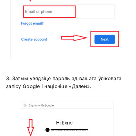
3. Затым увядзіце пароль ад вашага ўліковага
запісу Google і націсніце «Далей».