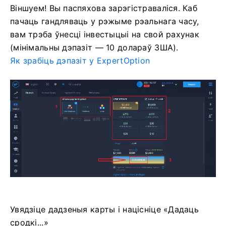
Віншуем! Вы паспяхова зарэгістраваліся. Каб
пачаць гандляваць у рэжыме рэальнага часу,
вам трэба ўнесці інвестыцыі на свой рахунак
(мінімальны дэпазіт — 10 долараў ЗША).
Як зрабіць дэпазіт у ExpertOption
Увядзіце дадзеныя карты і націсніце «Дадаць
сродкі...»