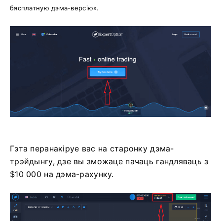
бясплатную дэма-версію».
Гэта перанакіруе вас на старонку дэма-
трэйдынгу, дзе вы зможаце пачаць гандляваць з
$10 000 на дэма-рахунку.