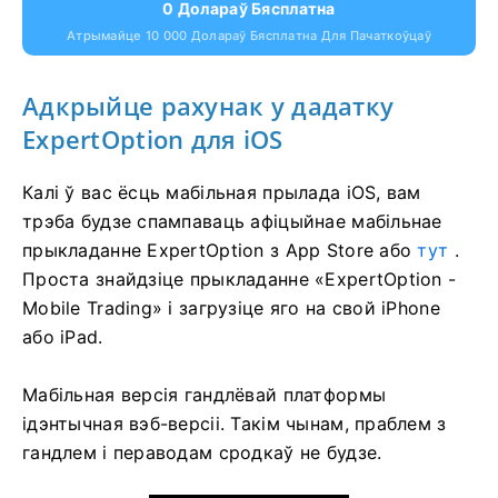
0 Долараў Бясплатна
Атрымайце 10 000 Долараў Бясплатна Для Пачаткоўцаў
Адкрыйце рахунак у дадатку
ExpertOption для iOS
Калі ў вас ёсць мабільная прылада iOS, вам
трэба будзе спампаваць афіцыйнае мабільнае
прыкладанне ExpertOption з App Store або
тут
.
Проста знайдзіце прыкладанне «ExpertOption -
Mobile Trading» і загрузіце яго на свой iPhone
або iPad.
Мабільная версія гандлёвай платформы
ідэнтычная вэб-версіі. Такім чынам, праблем з
гандлем і пераводам сродкаў не будзе.