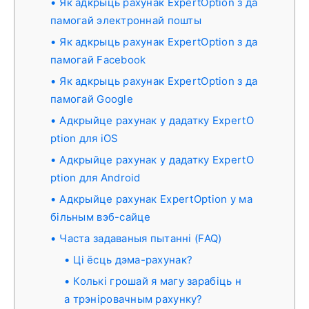
Як адкрыць рахунак ExpertOption з да
памогай электроннай пошты
Як адкрыць рахунак ExpertOption з да
памогай Facebook
Як адкрыць рахунак ExpertOption з да
памогай Google
Адкрыйце рахунак у дадатку ExpertO
ption для iOS
Адкрыйце рахунак у дадатку ExpertO
ption для Android
Адкрыйце рахунак ExpertOption у ма
більным вэб-сайце
Часта задаваныя пытанні (FAQ)
Ці ёсць дэма-рахунак?
Колькі грошай я магу зарабіць н
а трэніровачным рахунку?