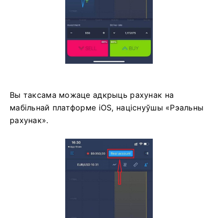
Вы таксама можаце адкрыць рахунак на
мабільнай платформе iOS, націснуўшы «Рэальны
рахунак».