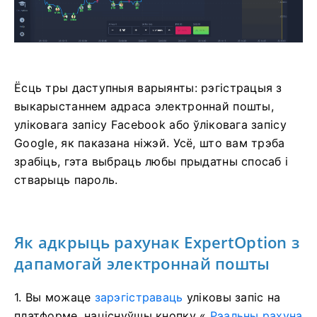
Ёсць тры даступныя варыянты: рэгістрацыя з
выкарыстаннем адраса электроннай пошты,
уліковага запісу Facebook або ўліковага запісу
Google, як паказана ніжэй. Усё, што вам трэба
зрабіць, гэта выбраць любы прыдатны спосаб і
стварыць пароль.
Як адкрыць рахунак ExpertOption з
дапамогай электроннай пошты
1. Вы можаце
зарэгістраваць
уліковы запіс на
платформе, націснуўшы кнопку «
Рэальны рахуна