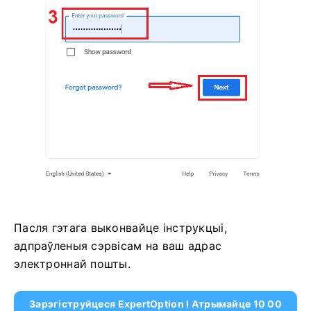
Пасля гэтага выконвайце інструкцыі,
адпраўленыя сэрвісам на ваш адрас
электроннай пошты.
Зарэгіструйцеся ExpertOption І Атрымайце 10 00