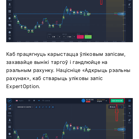
Каб працягнуць карыстацца ўліковым запісам,
захавайце вынікі таргоў і гандлюйце на
рэальным рахунку. Націсніце «Адкрыць рэальны
рахунак», каб стварыць уліковы запіс
ExpertOption.