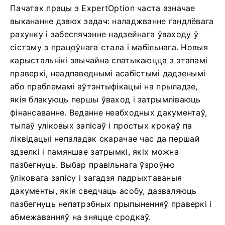
Пачатак працы з ExpertOption часта азначае
выкананне дзвюх задач: наладжванне гандлёвага
рахунку і забеспячэнне надзейнага ўваходу ў
сістэму з працоўнага стала і мабільнага. Новыя
карыстальнікі звычайна спатыкаюцца з этапамі
праверкі, неадпаведнымі асабістымі дадзенымі
або праблемамі аўтэнтыфікацыі на прыладзе,
якія блакуюць першы ўваход і затрымліваюць
фінансаванне. Веданне неабходных дакументаў,
тыпаў уліковых запісаў і простых крокаў па
ліквідацыі непаладак скарачае час да першай
здзелкі і памяншае затрымкі, якіх можна
пазбегнуць. Выбар правільнага ўзроўню
ўліковага запісу і загадзя падрыхтаваныя
дакументы, якія сведчаць асобу, дазваляюць
пазбегнуць непатрэбных прыпыненняў праверкі і
абмежаванняў на зняцце сродкаў.