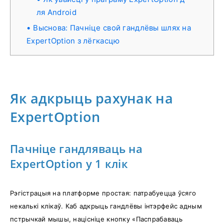
ля Android
Выснова: Пачніце свой гандлёвы шлях на
ExpertOption з лёгкасцю
Як адкрыць рахунак на
ExpertOption
Пачніце гандляваць на
ExpertOption у 1 клік
Рэгістрацыя на платформе простая: патрабуецца ўсяго
некалькі клікаў. Каб адкрыць гандлёвы інтэрфейс адным
пстрычкай мышы, націсніце кнопку «Паспрабаваць