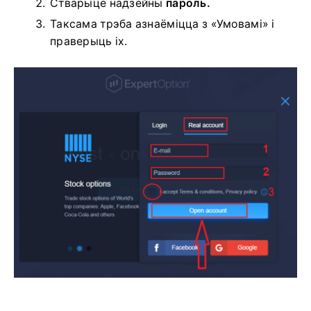
Стварыце надзейны
пароль.
Таксама трэба азнаёміцца ​​з «Умовамі» і
праверыць іх.