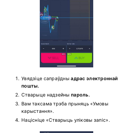
Увядзіце сапраўдны
адрас электроннай
пошты.
Стварыце надзейны
пароль.
Вам таксама трэба прыняць «Умовы
карыстання».
Націсніце «Стварыць уліковы запіс».