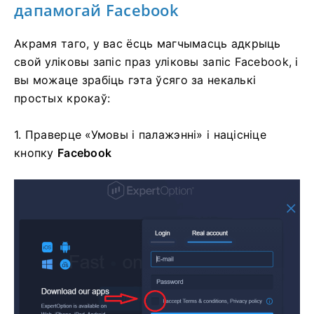
дапамогай Facebook
Акрамя таго, у вас ёсць магчымасць адкрыць
свой уліковы запіс праз уліковы запіс Facebook, і
вы можаце зрабіць гэта ўсяго за некалькі
простых крокаў:
1. Праверце «Умовы і палажэнні» і націсніце
кнопку
Facebook