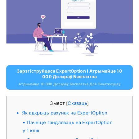
Зарэгіструйцеся ExpertOption І Атрымайце 10
000 Долараў Бясплатна
Атрымайце 10 000 Долараў Бясплатна Для Пачаткоўцаў
Змест
Схаваць
[
]
Як адкрыць рахунак на ExpertOption
Пачніце гандляваць на ExpertOption
у 1 клік