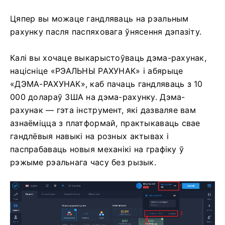
Цяпер вы можаце гандляваць на рэальным
рахунку пасля паспяховага ўнясення дэпазіту.
Калі вы хочаце выкарыстоўваць дэма-рахунак,
націсніце «РЭАЛЬНЫ РАХУНАК» і абярыце
«ДЭМА-РАХУНАК», каб пачаць гандляваць з 10
000 долараў ЗША на дэма-рахунку. Дэма-
рахунак — гэта інструмент, які дазваляе вам
азнаёміцца ​​з платформай, практыкаваць свае
гандлёвыя навыкі на розных актывах і
паспрабаваць новыя механікі на графіку ў
рэжыме рэальнага часу без рызык.