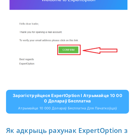
Зарэгіструйцеся ExpertOption І Атрымайце 10 00
0 Долараў Бясплатна
Атрымайце 10 000 Долараў Бясплатна Для Пачаткоўцаў
Як адкрыць рахунак ExpertOption з