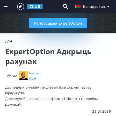
Беларуская
Рэгістрацыя ExpertOption
Дом
ExpertOption Адкрыць
рахунак
Nathan
Аўтар
Cole
Даследчык онлайн-гандлёвай платформы і аўтар
кіраўніцтва
Даследуе брокерскія платформы і сістэмы гандлёвых
рахункаў.
23.07.2026