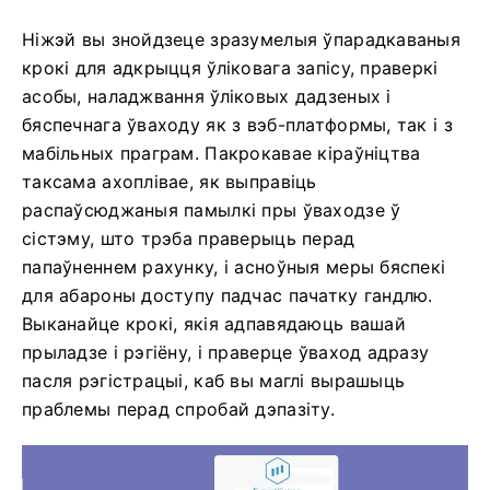
Ніжэй вы знойдзеце зразумелыя ўпарадкаваныя
крокі для адкрыцця ўліковага запісу, праверкі
асобы, наладжвання ўліковых дадзеных і
бяспечнага ўваходу як з вэб-платформы, так і з
мабільных праграм. Пакрокавае кіраўніцтва
таксама ахоплівае, як выправіць
распаўсюджаныя памылкі пры ўваходзе ў
сістэму, што трэба праверыць перад
папаўненнем рахунку, і асноўныя меры бяспекі
для абароны доступу падчас пачатку гандлю.
Выканайце крокі, якія адпавядаюць вашай
прыладзе і рэгіёну, і праверце ўваход адразу
пасля рэгістрацыі, каб вы маглі вырашыць
праблемы перад спробай дэпазіту.