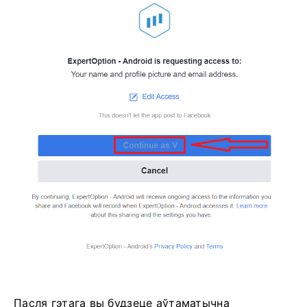
Пасля гэтага вы будзеце аўтаматычна