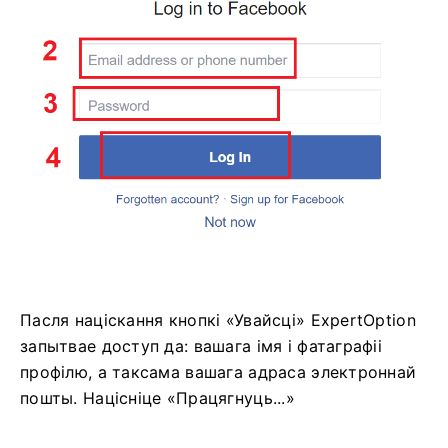
Пасля націскання кнопкі «Увайсці» ExpertOption
запытвае доступ да: вашага імя і фатаграфіі
профілю, а таксама вашага адраса электроннай
пошты. Націсніце «Працягнуць...»