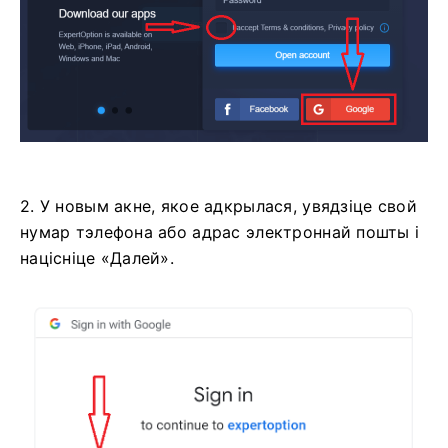
2. У новым акне, якое адкрылася, увядзіце свой
нумар тэлефона або адрас электроннай пошты і
націсніце «Далей».