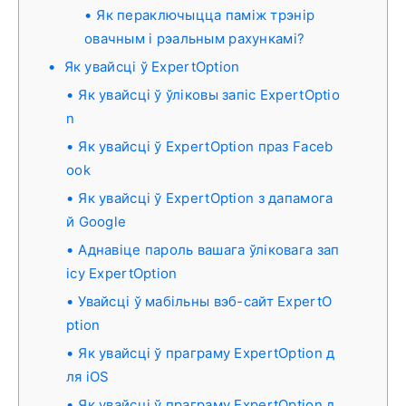
Як пераключыцца паміж трэнір
овачным і рэальным рахункамі?
Як увайсці ў ExpertOption
Як увайсці ў ўліковы запіс ExpertOptio
n
Як увайсці ў ExpertOption праз Faceb
ook
Як увайсці ў ExpertOption з дапамога
й Google
Аднавіце пароль вашага ўліковага зап
ісу ExpertOption
Увайсці ў мабільны вэб-сайт ExpertO
ption
Як увайсці ў праграму ExpertOption д
ля iOS
Як увайсці ў праграму ExpertOption д