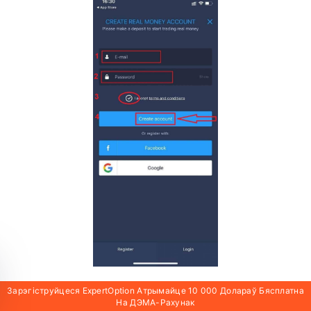
Зарэгіструйцеся ExpertOption Атрымайце 10 000 Долараў Бясплатна
На ДЭМА-Рахунак