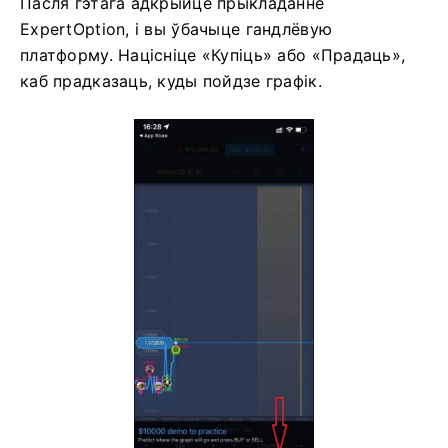
Пасля гэтага адкрыйце прыкладанне
ExpertOption, і вы ўбачыце гандлёвую
платформу. Націсніце «Купіць» або «Прадаць»,
каб прадказаць, куды пойдзе графік.