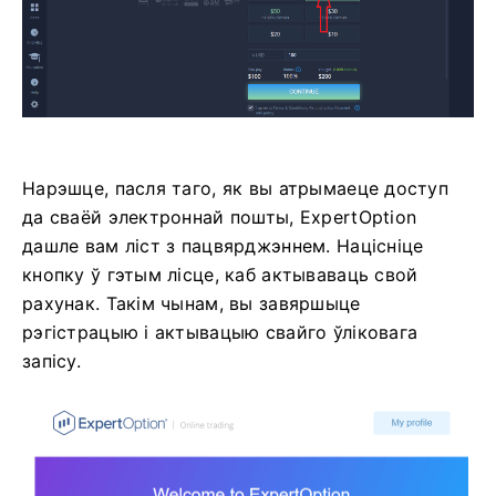
Нарэшце, пасля таго, як вы атрымаеце доступ
да сваёй электроннай пошты, ExpertOption
дашле вам ліст з пацвярджэннем. Націсніце
кнопку ў гэтым лісце, каб актываваць свой
рахунак. Такім чынам, вы завяршыце
рэгістрацыю і актывацыю свайго ўліковага
запісу.