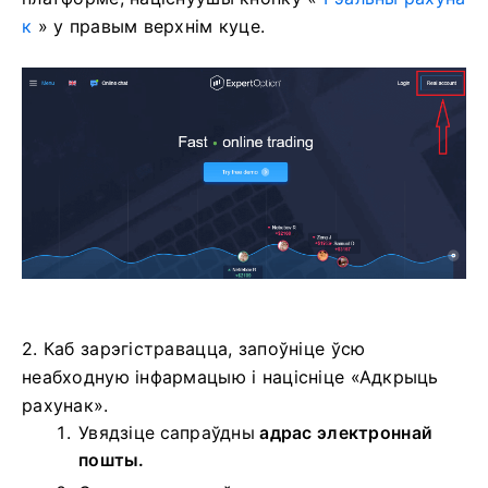
к
» у правым верхнім куце.
2. Каб зарэгістравацца, запоўніце ўсю
неабходную інфармацыю і націсніце «Адкрыць
рахунак».
Увядзіце сапраўдны
адрас электроннай
пошты.