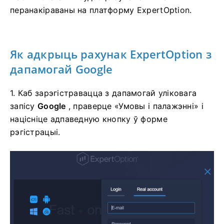
перанакіраваны на платформу ExpertOption.
Як адкрыць рахунак ExpertOption з
дапамогай Google
1. Каб зарэгістравацца з дапамогай уліковага
запісу
Google
, праверце «Умовы і палажэнні» і
націсніце адпаведную кнопку ў форме
рэгістрацыі.