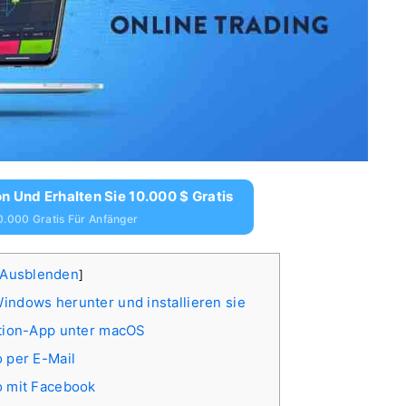
n Und Erhalten Sie 10.000 $ Gratis
0.000 Gratis Für Anfänger
Ausblenden
]
indows herunter und installieren sie
ption-App unter macOS
o per E-Mail
o mit Facebook