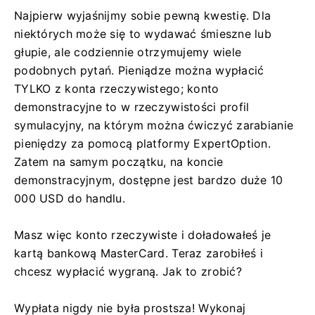
Najpierw wyjaśnijmy sobie pewną kwestię. Dla
niektórych może się to wydawać śmieszne lub
głupie, ale codziennie otrzymujemy wiele
podobnych pytań. Pieniądze można wypłacić
TYLKO z konta rzeczywistego; konto
demonstracyjne to w rzeczywistości profil
symulacyjny, na którym można ćwiczyć zarabianie
pieniędzy za pomocą platformy ExpertOption.
Zatem na samym początku, na koncie
demonstracyjnym, dostępne jest bardzo duże 10
000 USD do handlu.
Masz więc konto rzeczywiste i doładowałeś je
kartą bankową MasterCard. Teraz zarobiłeś i
chcesz wypłacić wygraną. Jak to zrobić?
Wypłata nigdy nie była prostsza! Wykonaj