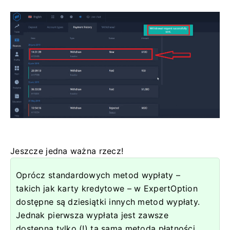
Jeszcze jedna ważna rzecz!
Oprócz standardowych metod wypłaty –
takich jak karty kredytowe – w ExpertOption
dostępne są dziesiątki innych metod wypłaty.
Jednak pierwsza wypłata jest zawsze
dostępna tylko (!) tą samą metodą płatności,