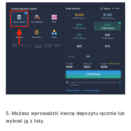
5. Możesz wprowadzić kwotę depozytu ręcznie lub
wybrać ją z listy.