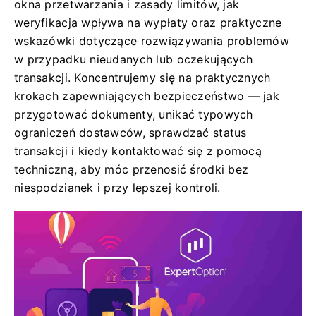
okna przetwarzania i zasady limitów, jak
weryfikacja wpływa na wypłaty oraz praktyczne
wskazówki dotyczące rozwiązywania problemów
w przypadku nieudanych lub oczekujących
transakcji. Koncentrujemy się na praktycznych
krokach zapewniających bezpieczeństwo — jak
przygotować dokumenty, unikać typowych
ograniczeń dostawców, sprawdzać status
transakcji i kiedy kontaktować się z pomocą
techniczną, aby móc przenosić środki bez
niespodzianek i przy lepszej kontroli.