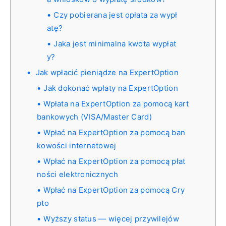
Czy pobierana jest opłata za wypł
atę?
Jaka jest minimalna kwota wypłat
y?
Jak wpłacić pieniądze na ExpertOption
Jak dokonać wpłaty na ExpertOption
Wpłata na ExpertOption za pomocą kart
bankowych (VISA/Master Card)
Wpłać na ExpertOption za pomocą ban
kowości internetowej
Wpłać na ExpertOption za pomocą płat
ności elektronicznych
Wpłać na ExpertOption za pomocą Cry
pto
Wyższy status — więcej przywilejów