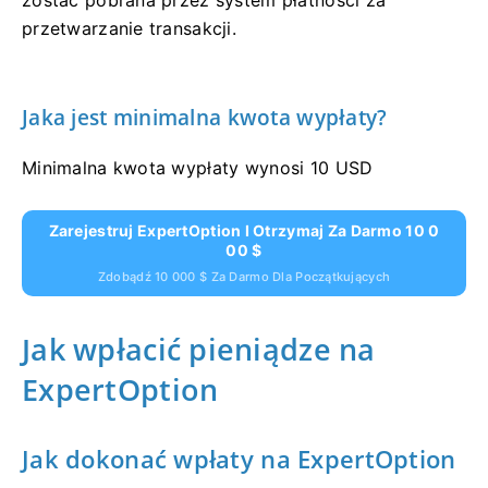
zostać pobrana przez system płatności za
przetwarzanie transakcji.
Jaka jest minimalna kwota wypłaty?
Minimalna kwota wypłaty wynosi 10 USD
Zarejestruj ExpertOption I Otrzymaj Za Darmo 10 0
00 $
Zdobądź 10 000 $ Za Darmo Dla Początkujących
Jak wpłacić pieniądze na
ExpertOption
Jak dokonać wpłaty na ExpertOption