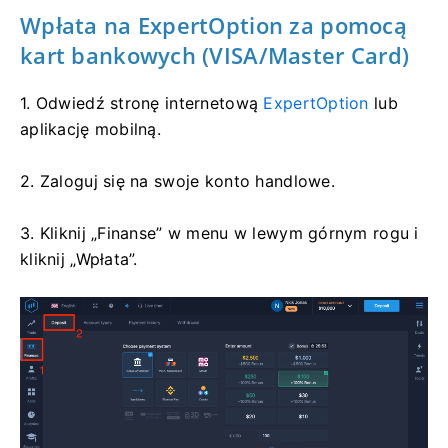
Wpłata na ExpertOption za pomocą
kart bankowych (VISA/Master
Card)
1. Odwiedź stronę internetową
ExpertOption
lub
aplikację mobilną.
2. Zaloguj się na swoje konto handlowe.
3. Kliknij „Finanse” w menu w lewym górnym rogu i
kliknij „Wpłata”.