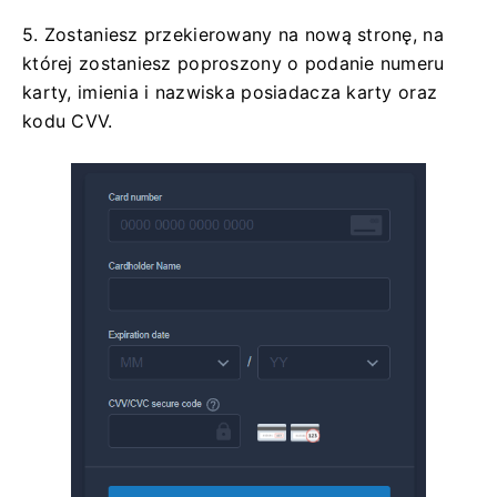
5. Zostaniesz przekierowany na nową stronę, na
której zostaniesz poproszony o podanie numeru
karty, imienia i nazwiska posiadacza karty oraz
kodu CVV.