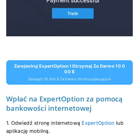
Zarejestruj ExpertOption I Otrzymaj Za Darmo 10 0
00 $
Zdobądź 10 000 $ Za Darmo Dla Początkujących
Wpłać na ExpertOption za pomocą
bankowości internetowej
1. Odwiedź stronę internetową
ExpertOption
lub
aplikację mobilną.