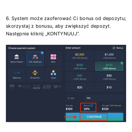
6. System może zaoferować Ci bonus od depozytu;
skorzystaj z bonusu, aby zwiększyć depozyt.
Następnie kliknij „KONTYNUUJ”.