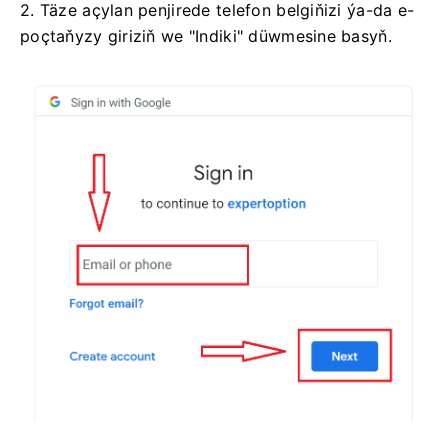
2. Täze açylan penjirede telefon belgiňizi ýa-da e-
poçtaňyzy giriziň we "Indiki" düwmesine basyň.