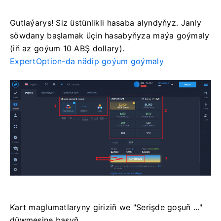
Gutlaýarys! Siz üstünlikli hasaba alyndyňyz. Janly
söwdany başlamak üçin hasabyňyza maýa goýmaly
(iň az goýum 10 ABŞ dollary).
ExpertOption-da nädip goýum goýmaly
Kart maglumatlaryny giriziň we "Serişde goşuň ..."
düwmesine basyň