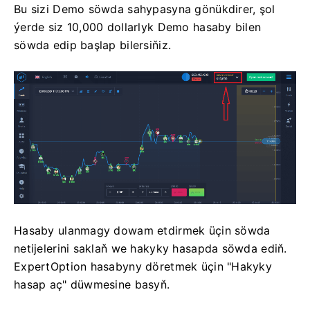
Bu sizi Demo söwda sahypasyna gönükdirer, şol
ýerde siz 10,000 dollarlyk Demo hasaby bilen
söwda edip başlap bilersiňiz.
Hasaby ulanmagy dowam etdirmek üçin söwda
netijelerini saklaň we hakyky hasapda söwda ediň.
ExpertOption hasabyny döretmek üçin "Hakyky
hasap aç" düwmesine basyň.