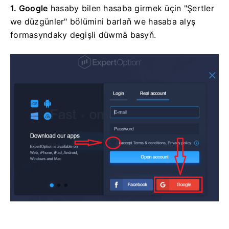
1. Google
hasaby bilen hasaba girmek üçin
"Şertler
we düzgünler" bölümini barlaň we hasaba alyş
formasyndaky degişli düwmä basyň.