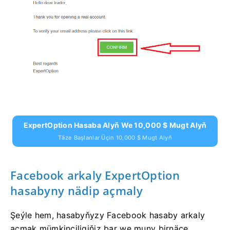
ExpertOption Hasaba Alyň We 10,000 $ Mugt Alyň
Täze Başlanlar Üçin 10,000 $ Mugt Alyň
Facebook arkaly ExpertOption
hasabyny nädip açmaly
Şeýle hem, hasabyňyzy Facebook hasaby arkaly
açmak mümkinçiligiňiz bar we muny birnäçe