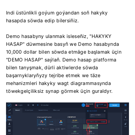
Indi üstünlikli goýum goýandan soň hakyky
hasapda söwda edip bilersiňiz.
Demo hasabyny ulanmak isleseňiz, "HAKYKY
HASAP" düwmesine basyň we Demo hasabynda
10,000 dollar bilen söwda etmäge başlamak üçin
"DEMO HASAP" saýlaň. Demo hasap platforma
bilen tanyşmak, dürli aktiwlerde söwda
başarnyklaryňyzy tejribe etmek we täze
mehanizmleri hakyky wagt diagrammasynda
töwekgelçiliksiz synap görmek üçin guraldyr.