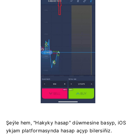
Şeýle hem, "Hakyky hasap" düwmesine basyp, iOS
ykjam platformasynda hasap açyp bilersiňiz.