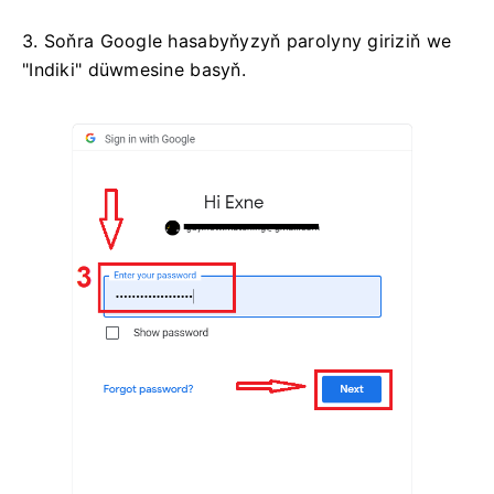
3. Soňra Google hasabyňyzyň parolyny giriziň we
"Indiki" düwmesine basyň.