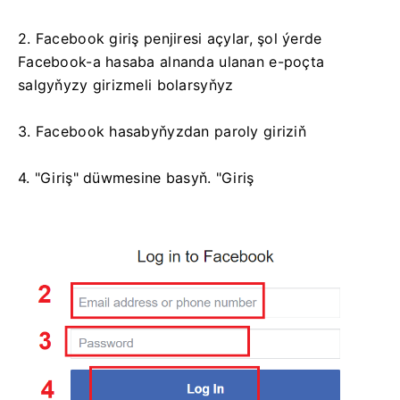
2. Facebook giriş penjiresi açylar, şol ýerde
Facebook-a hasaba alnanda ulanan e-poçta
salgyňyzy girizmeli bolarsyňyz
3. Facebook hasabyňyzdan paroly giriziň
4. "Giriş" düwmesine basyň. "Giriş