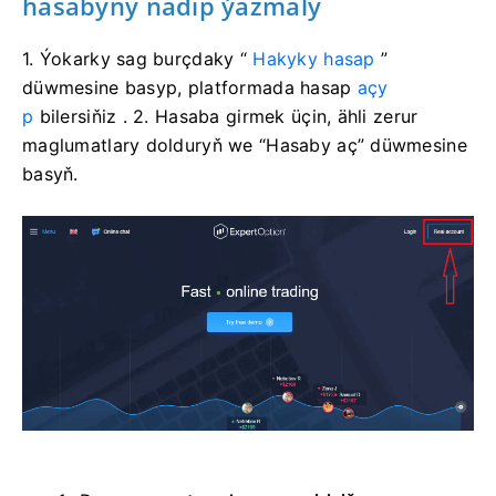
hasabyny nädip ýazmaly
1. Ýokarky sag burçdaky “
Hakyky hasap
”
düwmesine basyp, platformada hasap
açy
p
bilersiňiz .
2. Hasaba girmek üçin, ähli zerur
maglumatlary dolduryň we “Hasaby aç” düwmesine
basyň.