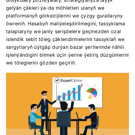
ululykdaky pozisiýalary, strategiýaňyza laýyk
gelýän çäkleri ýa-da möhletleri ulanyň we
platformanyň görkezijilerini we çyzgy gurallaryny
öwreniň. Hasabyň maliýeleşdirilmegini, tassyklama
talaplaryny we janly serişdelere geçmezden ozal
islendik sebit töleg çäklendirmelerini tassyklaň we
sargytlaryň üýtgäp durýan bazar şertlerinde nähili
işlenýändigini bilmek üçin ýerine ýetiriş düzgünlerini
we töleglerini gözden geçiriň.