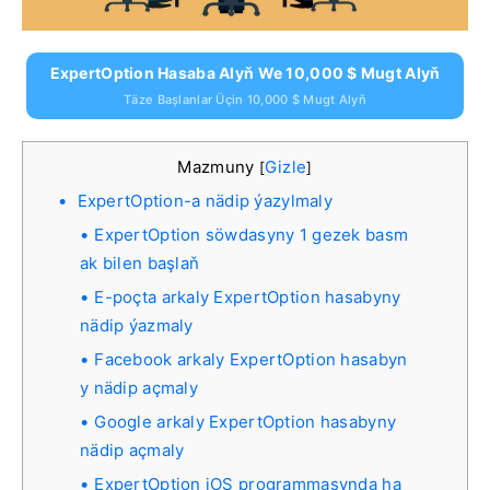
ExpertOption Hasaba Alyň We 10,000 $ Mugt Alyň
Täze Başlanlar Üçin 10,000 $ Mugt Alyň
Mazmuny
Gizle
[
]
ExpertOption-a nädip ýazylmaly
ExpertOption söwdasyny 1 gezek basm
ak bilen başlaň
E-poçta arkaly ExpertOption hasabyny
nädip ýazmaly
Facebook arkaly ExpertOption hasabyn
y nädip açmaly
Google arkaly ExpertOption hasabyny
nädip açmaly
ExpertOption iOS programmasynda ha