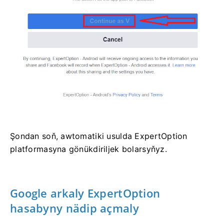
Şondan soň, awtomatiki usulda ExpertOption
platformasyna gönükdiriljek bolarsyňyz.
Google arkaly ExpertOption
hasabyny nädip açmaly