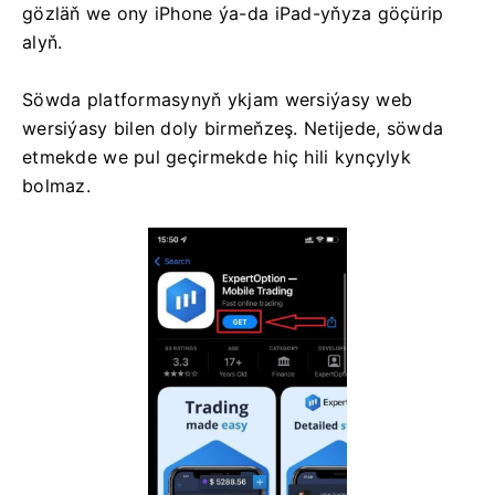
gözläň we ony iPhone ýa-da iPad-yňyza göçürip
alyň.
Söwda platformasynyň ykjam wersiýasy web
wersiýasy bilen doly birmeňzeş. Netijede, söwda
etmekde we pul geçirmekde hiç hili kynçylyk
bolmaz.