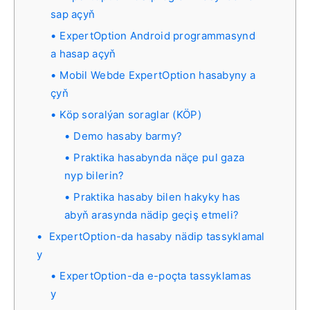
sap açyň
ExpertOption Android programmasynd
a hasap açyň
Mobil Webde ExpertOption hasabyny a
çyň
Köp soralýan soraglar (KÖP)
Demo hasaby barmy?
Praktika hasabynda näçe pul gaza
nyp bilerin?
Praktika hasaby bilen hakyky has
abyň arasynda nädip geçiş etmeli?
ExpertOption-da hasaby nädip tassyklamal
y
ExpertOption-da e-poçta tassyklamas
y