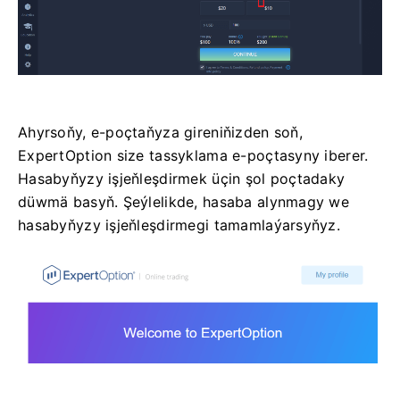
Ahyrsoňy, e-poçtaňyza gireniňizden soň,
ExpertOption size tassyklama e-poçtasyny iberer.
Hasabyňyzy işjeňleşdirmek üçin şol poçtadaky
düwmä basyň. Şeýlelikde, hasaba alynmagy we
hasabyňyzy işjeňleşdirmegi tamamlaýarsyňyz.