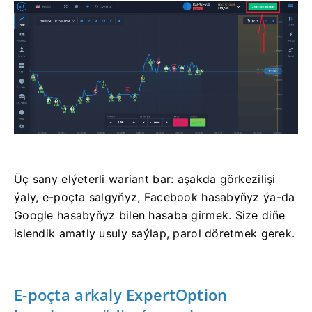
Üç sany elýeterli wariant bar: aşakda görkezilişi
ýaly, e-poçta salgyňyz, Facebook hasabyňyz ýa-da
Google hasabyňyz bilen hasaba girmek. Size diňe
islendik amatly usuly saýlap, parol döretmek gerek.
E-poçta arkaly ExpertOption