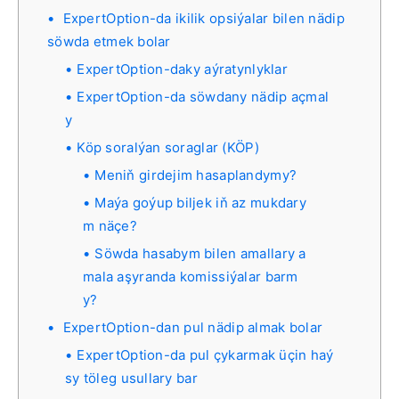
ExpertOption-da ikilik opsiýalar bilen nädip
söwda etmek bolar
ExpertOption-daky aýratynlyklar
ExpertOption-da söwdany nädip açmal
y
Köp soralýan soraglar (KÖP)
Meniň girdejim hasaplandymy?
Maýa goýup biljek iň az mukdary
m näçe?
Söwda hasabym bilen amallary a
mala aşyranda komissiýalar barm
y?
ExpertOption-dan pul nädip almak bolar
ExpertOption-da pul çykarmak üçin haý
sy töleg usullary bar