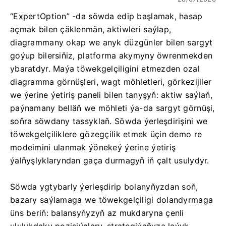
“ExpertOption” -da söwda edip başlamak, hasap
açmak bilen çäklenmän, aktiwleri saýlap,
diagrammany okap we anyk düzgünler bilen sargyt
goýup bilersiňiz, platforma akymyny öwrenmekden
ybaratdyr. Maýa töwekgelçiligini etmezden ozal
diagramma görnüşleri, wagt möhletleri, görkezijiler
we ýerine ýetiriş paneli bilen tanyşyň: aktiw saýlaň,
paýnamany belläň we möhleti ýa-da sargyt görnüşi,
soňra söwdany tassyklaň. Söwda ýerleşdirişini we
töwekgelçiliklere gözegçilik etmek üçin demo re
modeimini ulanmak ýönekeý ýerine ýetiriş
ýalňyşlyklaryndan gaça durmagyň iň çalt usulydyr.
Söwda ygtybarly ýerleşdirip bolanyňyzdan soň,
bazary saýlamaga we töwekgelçiligi dolandyrmaga
üns beriň: balansyňyzyň az mukdaryna çenli