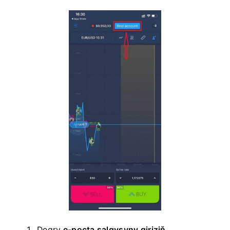
Dogry
e-poçta salgysyny giriziň.