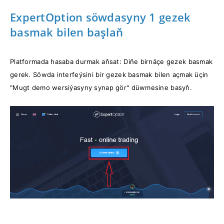
ExpertOption söwdasyny 1 gezek
basmak bilen başlaň
Platformada hasaba durmak aňsat: Diňe birnäçe gezek basmak
gerek. Söwda interfeýsini bir gezek basmak bilen açmak üçin
"Mugt demo wersiýasyny synap gör" düwmesine basyň.