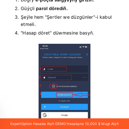
Güýçli
parol dörediň.
Şeýle hem "Şertler we düzgünler"-i kabul
etmeli.
"Hasap döret" düwmesine basyň.
ExpertOption Hasaba Alyň DEMO Hasabyna 10,000 $ Mugt Alyň