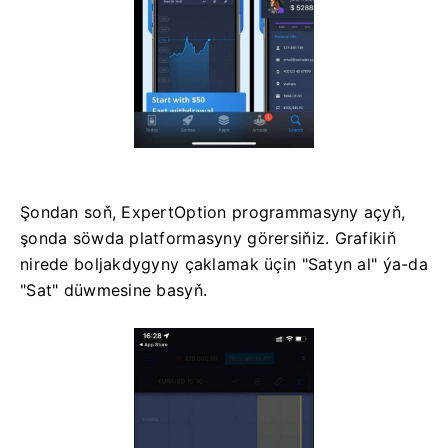
Şondan soň, ExpertOption programmasyny açyň,
şonda söwda platformasyny görersiňiz. Grafikiň
nirede boljakdygyny çaklamak üçin "Satyn al" ýa-da
"Sat" düwmesine basyň.