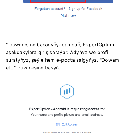
" düwmesine basanyňyzdan soň, ExpertOption
aşakdakylara giriş soraýar: Adyňyz we profil
suratyňyz, şeýle hem e-poçta salgyňyz. "Dowam
et..." düwmesine basyň.