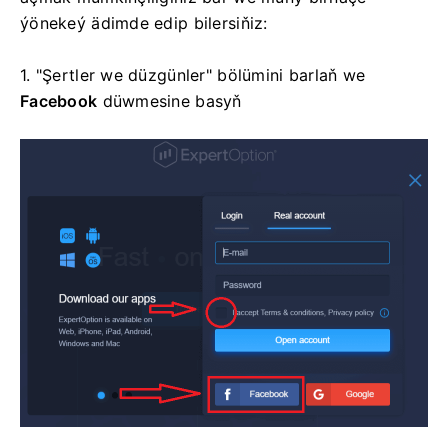
ýönekeý ädimde edip bilersiňiz:
1. "Şertler we düzgünler" bölümini barlaň we
Facebook
düwmesine basyň