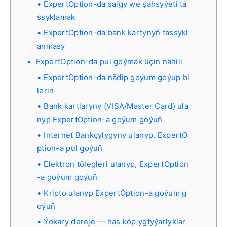
ExpertOption-da salgy we şahsyýeti ta
ssyklamak
ExpertOption-da bank kartynyň tassykl
anmasy
ExpertOption-da pul goýmak üçin nähili
ExpertOption-da nädip goýum goýup bi
lerin
Bank kartlaryny (VISA/Master Card) ula
nyp ExpertOption-a goýum goýuň
Internet Bankçylygyny ulanyp, ExpertO
ption-a pul goýuň
Elektron tölegleri ulanyp, ExpertOption
-a goýum goýuň
Kripto ulanyp ExpertOption-a goýum g
oýuň
Ýokary dereje — has köp ygtyýarlyklar