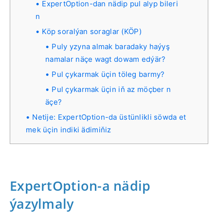
ExpertOption-dan nädip pul alyp bileri
n
Köp soralýan soraglar (KÖP)
Puly yzyna almak baradaky haýyş
namalar näçe wagt dowam edýär?
Pul çykarmak üçin töleg barmy?
Pul çykarmak üçin iň az möçber n
äçe?
Netije: ExpertOption-da üstünlikli söwda et
mek üçin indiki ädimiňiz
ExpertOption-a nädip
ýazylmaly