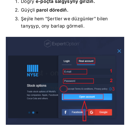
Dogry
e-poçta salgysyny giriziň.
Güýçli
parol dörediň.
Şeýle hem "Şertler we düzgünler" bilen
tanyşyp, ony barlap görmeli.