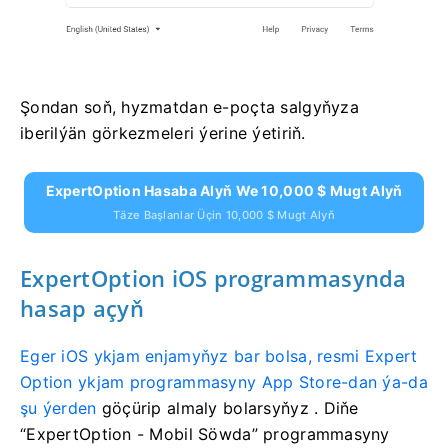
Şondan soň, hyzmatdan e-poçta salgyňyza
iberilýän görkezmeleri ýerine ýetiriň.
ExpertOption Hasaba Alyň We 10,000 $ Mugt Alyň
Täze Başlanlar Üçin 10,000 $ Mugt Alyň
ExpertOption iOS programmasynda
hasap açyň
Eger iOS ykjam enjamyňyz bar bolsa, resmi Expert
Option ykjam programmasyny App Store-dan ýa-da
şu ýerden
göçürip almaly bolarsyňyz
. Diňe
“ExpertOption - Mobil Söwda” programmasyny